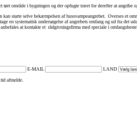
tørt område i bygningen og der opfugte træet for derefter at angribe o
 man kan starte selve bekæmpelsen af hussvampeangrebet. Overses et o
tage en systematisk undersøgelse af angrebets omfang og ud fra det uda
anbefales at kontakte et rådgivningsfirma med speciale i omfangsbe
E-MAIL
LAND
 tid afmelde.