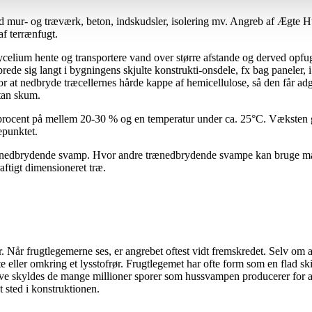
mur- og træværk, beton, indskudsler, isolering mv. Angreb af Ægte Hus
af terrænfugt.
mycelium hente og transportere vand over større afstande og derved opfu
rede sig langt i bygningens skjulte konstrukti-onsdele, fx bag paneler
at nedbryde træcellernes hårde kappe af hemicellulose, så den får adga
etan skum.
procent på mellem 20-30 % og en temperatur under ca. 25°C. Væksten gå
epunktet.
ænedbrydende svamp. Hvor andre trænedbrydende svampe kan bruge man
aftigt dimensioneret træ.
Når frugtlegemerne ses, er angrebet oftest vidt fremskredet. Selv om a
te eller omkring et lysstofrør. Frugtlegemet har ofte form som en flad s
rve skyldes de mange millioner sporer som hussvampen producerer for at
t sted i konstruktionen.