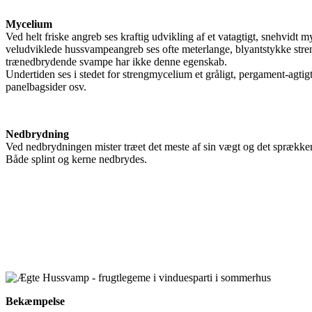
Mycelium
Ved helt friske angreb ses kraftig udvikling af et vatagtigt, snehvidt 
veludviklede hussvampeangreb ses ofte meterlange, blyantstykke streng
trænedbrydende svampe har ikke denne egenskab.
Undertiden ses i stedet for strengmycelium et gråligt, pergament-agti
panelbagsider osv.
Nedbrydning
Ved nedbrydningen mister træet det meste af sin vægt og det sprækker 
Både splint og kerne nedbrydes.
Bekæmpelse