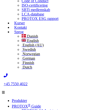
Code of Conduct
ISO-certificering
SBTi medlemskab
LCA-database
PROTOX ESG rapport
Kurser
Kontakt
Sprog
Danish
English
English (AU)
Swedish
Norwegian
German
Finnish
Dutch
+45 7550 4022
Produkter
®
PROTOX
Guide