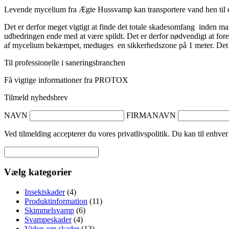
Levende mycelium fra Ægte Hussvamp kan transportere vand hen til et 
Det er derfor meget vigtigt at finde det totale skadesomfang inden
udbedringen ende med at være spildt. Det er derfor nødvendigt at fore
af mycelium bekæmpet, medtages en sikkerhedszone på 1 meter. Det 
Til professionelle i saneringsbranchen
Få vigtige informationer fra PROTOX
Tilmeld nyhedsbrev
NAVN
FIRMANAVN
Ved tilmelding accepterer du vores privatlivspolitik. Du kan til enhver
Vælg kategorier
Insektskader
(4)
Produktinformation
(11)
Skimmelsvamp
(6)
Svampeskader
(4)
Viden om skader
(13)