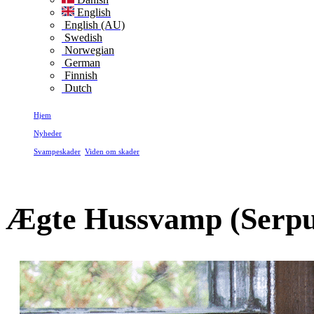
English
English (AU)
Swedish
Norwegian
German
Finnish
Dutch
Hjem
Nyheder
Svampeskader
,
Viden om skader
Ægte Hussvamp (Serpula lacrymans)
Ægte Hussvamp (Serpu