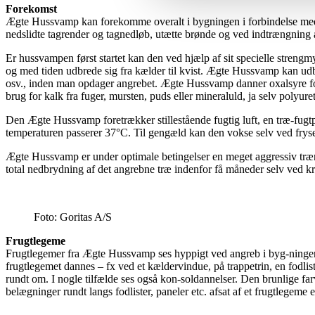
Forekomst
Ægte Hussvamp kan forekomme overalt i bygningen i forbindelse med 
nedslidte tagrender og tagnedløb, utætte brønde og ved indtrængning 
Er hussvampen først startet kan den ved hjælp af sit specielle streng
og med tiden udbrede sig fra kælder til kvist. Ægte Hussvamp kan udb
osv., inden man opdager angrebet. Ægte Hussvamp danner oxalsyre for 
brug for kalk fra fuger, mursten, puds eller mineraluld, ja selv polyur
Den Ægte Hussvamp foretrækker stillestående fugtig luft, en træ-fugt
temperaturen passerer 37°C. Til gengæld kan den vokse selv ved frys
Ægte Hussvamp er under optimale betingelser en meget aggressiv tr
total nedbrydning af det angrebne træ indenfor få måneder selv ved kr
Foto: Goritas A/S
Frugtlegeme
Frugtlegemer fra Ægte Hussvamp ses hyppigt ved angreb i byg-ninger. 
frugtlegemet dannes – fx ved et kældervindue, på trappetrin, en fodlis
rundt om. I nogle tilfælde ses også kon-soldannelser. Den brunlige fa
belægninger rundt langs fodlister, paneler etc. afsat af et frugtlegeme e