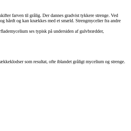
kifter farven til grålig. Der dannes gradvist tykkere strenge. Ved
ift og hårdt og kan knækkes med et smæld. Strengmycelier fra andre
verflademycelium ses typisk på undersiden af gulvbrædder,
ækkeklodser som resultat, ofte iblandet gråligt mycelium og strenge.