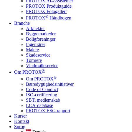
PROTOX AI-Assistenter
PROTOX Produktguide
PROTOX Fotogalleri
®
PROTOX
Håndbogen
Branche
Arkitekter
Byggemarkeder
Boligforeninger
Ingeniører
Malere
Skadeservice
Tømrere
Vindmølleservice
®
Om PROTOX
®
Om PROTOX
Bæredygtigheds­initiativer
Code of Conduct
ISO-certificering
SBTi medlemskab
LCA-database
PROTOX ESG rapport
Kurser
Kontakt
Sprog
Danish