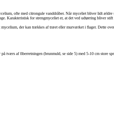
mycelium, ofte med citrongule vanddråber. Når myceliet bliver lidt ældre s
e. Karakteristisk for strengmyceliet er, at det ved udtørring bliver st
gt mycelium, der kan trækkes af træet eller murværket i flager. Dette o
på tværs af fiberretningen (brunmuld, se side 5) med 5-10 cm store spr