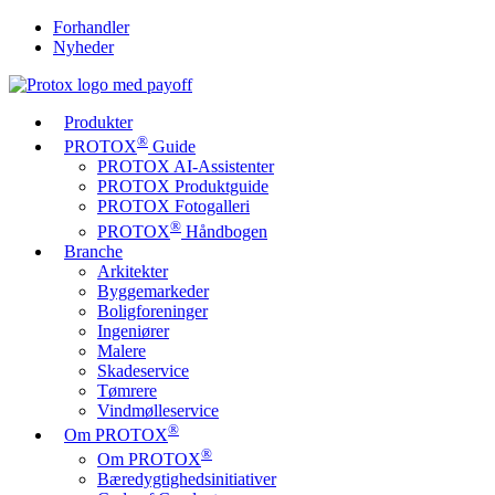
Forhandler
Nyheder
Produkter
®
PROTOX
Guide
PROTOX AI-Assistenter
PROTOX Produktguide
PROTOX Fotogalleri
®
PROTOX
Håndbogen
Branche
Arkitekter
Byggemarkeder
Boligforeninger
Ingeniører
Malere
Skadeservice
Tømrere
Vindmølleservice
®
Om PROTOX
®
Om PROTOX
Bæredygtigheds­initiativer