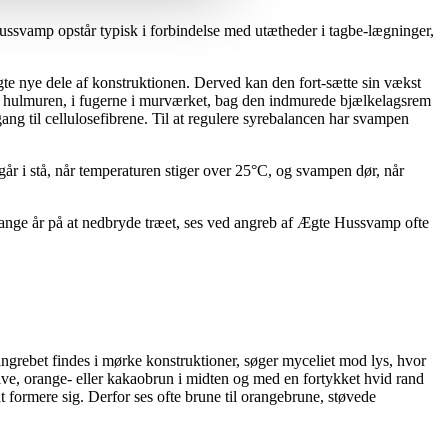
svamp opstår typisk i forbindelse med utætheder i tagbe-lægninger,
gte nye dele af konstruktionen. Derved kan den fort-sætte sin vækst
, i hulmuren, i fugerne i murværket, bag den indmurede bjælkelagsrem
ng til cellulosefibrene. Til at regulere syrebalancen har svampen
r i stå, når temperaturen stiger over 25°C, og svampen dør, når
ge år på at nedbryde træet, ses ved angreb af Ægte Hussvamp ofte
ngrebet findes i mørke konstruktioner, søger myceliet mod lys, hvor
kive, orange- eller kakaobrun i midten og med en fortykket hvid rand
 formere sig. Derfor ses ofte brune til orangebrune, støvede