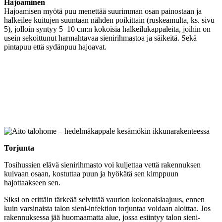
Hajoaminen
Hajoamisen myötä puu menettää suurimman osan painostaan ja
halkeilee kuitujen suuntaan nähden poikittain (ruskeamulta, ks. sivu
5), jolloin syntyy 5–10 cm:n kokoisia halkeilukappaleita, joihin on
usein sekoittunut harmahtavaa sienirihmastoa ja säikeitä. Sekä
pintapuu että sydänpuu hajoavat.
Torjunta
Tosihussien elävä sienirihmasto voi kuljettaa vettä rakennuksen
kuivaan osaan, kostuttaa puun ja hyökätä sen kimppuun
hajottaakseen sen.
Siksi on erittäin tärkeää selvittää vaurion kokonaislaajuus, ennen
kuin varsinaista talon sieni-infektion torjuntaa voidaan aloittaa. Jos
rakennuksessa jää huomaamatta alue, jossa esiintyy talon sieni-