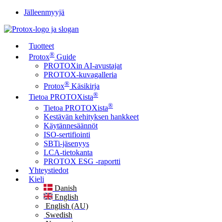
Jälleenmyyjä
Tuotteet
®
Protox
Guide
PROTOXin AI-avustajat
PROTOX-kuvagalleria
®
Protox
Käsikirja
®
Tietoa PROTOXista
®
Tietoa PROTOXista
Kestävän kehityksen hankkeet
Käytännesäännöt
ISO-sertifiointi
SBTi-jäsenyys
LCA-tietokanta
PROTOX ESG -raportti
Yhteystiedot
Kieli
Danish
English
English (AU)
Swedish