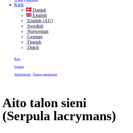
Kieli
Danish
English
English (AU)
Swedish
Norwegian
German
Finnish
Dutch
Koti
Uutiset
Sienivauriot
,
Tietoa vammoista
Aito talon sieni (Serpula lacrymans)
Aito talon sieni
(Serpula lacrymans)