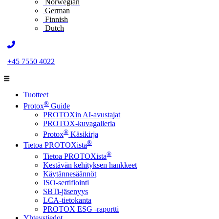
Norwegian
German
Finnish
Dutch
+45 7550 4022
Tuotteet
®
Protox
Guide
PROTOXin AI-avustajat
PROTOX-kuvagalleria
®
Protox
Käsikirja
®
Tietoa PROTOXista
®
Tietoa PROTOXista
Kestävän kehityksen hankkeet
Käytännesäännöt
ISO-sertifiointi
SBTi-jäsenyys
LCA-tietokanta
PROTOX ESG -raportti
Yhteystiedot