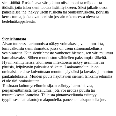
sieni-itiöitä. Ruskehtava väri johtuu niistä monista miljoonista
itiöistä, joita talon sieni tuottaa lisääntyäkseen. Siksi jalkalistoissa,
paneeleissa jne. näkyy usein ruskeita tai oranssinruskeita, pölyisiä
kerrostumia, jotka ovat peräisin jossain rakenteessa olevasta
hedelmäkappaleesta.
Sienirihmasto
Aivan tuoreissa tartunnoissa näkyy voimakasta, vanunomaista,
lumivalkoista sienirihmastoa, jossa on usein sitruunankeltaisia
vesipisaroita. Kun sienirihmasto vanhenee hieman, sen väri muuttuu
harmahtavaksi. Siihen muodostuu vähitellen paksumpia säikeitä.
Hyvin kehittyneissä talon sieni-infektioissa näkyy usein metrin
pituisia, lyijykynän paksuisia säikeitä. Lankamyseliinille on
ominaista, että se kuivuttuaan muuttuu jäykäksi ja kovaksi ja murtuu
paukahduksella. Muiden puuta hajottavien sienien lankamyseliinillä
ei ole tätä ominaisuutta.
Toisinaan kuitumyceliumin sijaan esiintyy harmahtavaa,
pergamenttimäistä myceliumia, jota voi irrottaa puusta tai
muurauksesta laattoina. Tällaista pintamyceliumia esiintyy
tyypillisesti lattialautojen alapuolella, paneelien takapuolella jne.