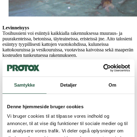
Levinneisyys
Tosihussieni voi esiintyä kaikkialla rakennuksessa muuraus- ja
puurakenteissa, betonissa, täyteaineissa, eristeissä jne. Aito talosieni
esiintyy tyypillisesti kattojen vuotokohdissa, kuluneissa
kattokouruissa ja vesikouruissa, vuotavissa kaivoissa sekä maaperän
kosteuden tunkeutuessa rakennukseen.
Kun talon sieni on kerran päässyt valloilleen, se voi erityisen
säikeisen sienirihmastonsa avulla imeä ja kuljettaa vettä pitkiä
matkoja ja kostuttaa siten rakenteen uusia osia. Näin se voi jatkaa
kasvuaan ja levitä ajan myötä kellarista ullakolle. Aito talohome voi
Samtykke
Detaljer
Om
levitä pitkälle rakennuksen piilossa oleviin rakenteisiin, esimerkiksi
paneelien taakse, onteloseinään, muurauksen saumoihin, muurattuun
palkkikerrokseen jne., ennen kuin tartunta havaitaan. Aito talon sieni
tuottaa oksaalihappoa hajottaakseen puusolujen kovan
Denne hjemmeside bruger cookies
hemiselluloosakuoren, jotta se pääsee käsiksi selluloosakuituihin.
Hapon tasapainon säätelemiseksi sieni tarvitsee kalkkia saumoista,
Vi bruger cookies til at tilpasse vores indhold og
tiilistä, rappauksesta tai mineraalivillasta, jopa
annoncer, til at vise dig funktioner til sociale medier og til
polyuretaanivaahdosta.
at analysere vores trafik. Vi deler også oplysninger om
Aito talon sieni viihtyy parhaiten seisovassa kosteassa ilmassa, puun