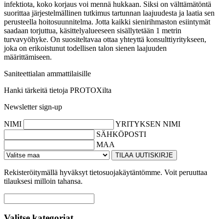
infektiota, koko korjaus voi mennä hukkaan. Siksi on välttämätöntä
suorittaa järjestelmällinen tutkimus tartunnan laajuudesta ja laatia sen
perusteella hoitosuunnitelma. Jotta kaikki sienirihmaston esiintymät
saadaan torjuttua, käsittelyalueeseen sisällytetään 1 metrin
turvavyöhyke. On suositeltavaa ottaa yhteyttä konsulttiyritykseen,
joka on erikoistunut todellisen talon sienen laajuuden
määrittämiseen.
Saniteettialan ammattilaisille
Hanki tärkeitä tietoja PROTOXilta
Newsletter sign-up
NIMI
YRITYKSEN NIMI
SÄHKÖPOSTI
MAA
TILAA UUTISKIRJE
Rekisteröitymällä hyväksyt tietosuojakäytäntömme. Voit peruuttaa
tilauksesi milloin tahansa.
Valitse kategoriat