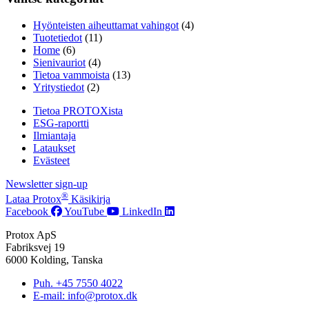
Hyönteisten aiheuttamat vahingot
(4)
Tuotetiedot
(11)
Home
(6)
Sienivauriot
(4)
Tietoa vammoista
(13)
Yritystiedot
(2)
Tietoa PROTOXista
ESG-raportti
Ilmiantaja
Lataukset
Evästeet
Newsletter sign-up
®
Lataa Protox
Käsikirja
Facebook
YouTube
LinkedIn
Protox ApS
Fabriksvej 19
6000 Kolding, Tanska
Puh. +45 7550 4022
E-mail: info@protox.dk