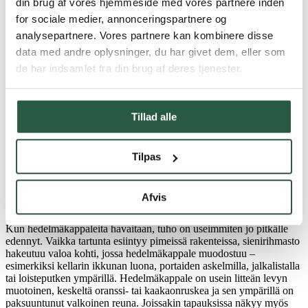
din brug af vores hjemmeside med vores partnere inden
kosteuspitoisuuden ollessa 20–30 % ja lämpötilan alle noin 25 °C.
for sociale medier, annonceringspartnere og
Kasvu pysähtyy, kun lämpötila nousee yli 25 °C:n, ja sieni kuolee,
analysepartnere. Vores partnere kan kombinere disse
kun lämpötila ylittää 37 °C. Sen sijaan se voi kasvaa jopa
pakkaslämpötilassa.
data med andre oplysninger, du har givet dem, eller som
de har indsamlet fra din brug af deres tjenester.
Aito talonhometta on optimaalisissa olosuhteissa erittäin
aggressiivinen puuta hajottava sieni. Kun muut puuta hajottavat
sienet voivat käyttää useita vuosia puun hajottamiseen, aito
talonhometta-sienen hyökkäyksessä näkee usein hyökkäyksen
Tillad alle
kohteeksi joutuneen puun täydellisen hajoamisen muutaman
kuukauden kuluessa, jopa paksujen puiden kohdalla.
Tilpas
Kuva: Goritas A/S
Afvis
Hedelmäkappale
Oikean talon sienen hedelmäkappaleita esiintyy usein rakennuksissa.
Kun hedelmäkappaleita havaitaan, tuho on useimmiten jo pitkälle
edennyt. Vaikka tartunta esiintyy pimeissä rakenteissa, sienirihmasto
hakeutuu valoa kohti, jossa hedelmäkappale muodostuu –
esimerkiksi kellarin ikkunan luona, portaiden askelmilla, jalkalistalla
tai loisteputken ympärillä. Hedelmäkappale on usein litteän levyn
muotoinen, keskeltä oranssi- tai kaakaonruskea ja sen ympärillä on
paksuuntunut valkoinen reuna. Joissakin tapauksissa näkyy myös