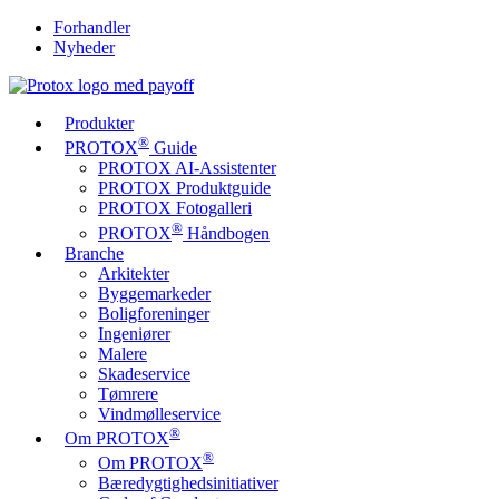
Forhandler
Nyheder
Produkter
®
PROTOX
Guide
PROTOX AI-Assistenter
PROTOX Produktguide
PROTOX Fotogalleri
®
PROTOX
Håndbogen
Branche
Arkitekter
Byggemarkeder
Boligforeninger
Ingeniører
Malere
Skadeservice
Tømrere
Vindmølleservice
®
Om PROTOX
®
Om PROTOX
Bæredygtigheds­initiativer