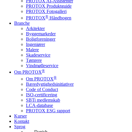
PROTOX AI-Assistenter
PROTOX Produktguide
PROTOX Fotogalleri
®
PROTOX
Håndbogen
Branche
Arkitekter
Byggemarkeder
Boligforeninger
Ingeniører
Malere
Skadeservice
Tømrere
Vindmølleservice
®
Om PROTOX
®
Om PROTOX
Bæredygtigheds­initiativer
Code of Conduct
ISO-certificering
SBTi medlemskab
LCA-database
PROTOX ESG rapport
Kurser
Kontakt
Sprog
Danish