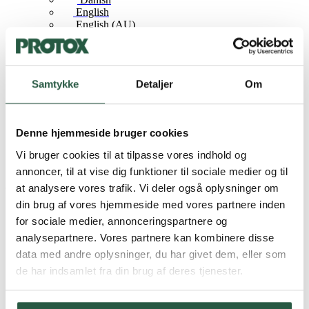
English
English (AU)
Swedish
Norwegian
German
Finnish
Samtykke
Detaljer
Om
Dutch
Hjem
Branche
Denne hjemmeside bruger cookies
Vindmølleservice
Vi bruger cookies til at tilpasse vores indhold og
annoncer, til at vise dig funktioner til sociale medier og til
Vindmølleservice
at analysere vores trafik. Vi deler også oplysninger om
din brug af vores hjemmeside med vores partnere inden
for sociale medier, annonceringspartnere og
analysepartnere. Vores partnere kan kombinere disse
data med andre oplysninger, du har givet dem, eller som
de har indsamlet fra din brug af deres tjenester.