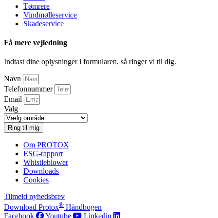
Tømrere
Vindmølleservice
Skadeservice
Få mere vejledning
Indtast dine oplysninger i formularen, så ringer vi til dig.
Navn
Telefonnummer
Email
Valg
Ring til mig
Om PROTOX
ESG-rapport
Whistleblower
Downloads
Cookies
Tilmeld nyhedsbrev
®
Download Protox
Håndbogen
Facebook
Youtube
Linkedin