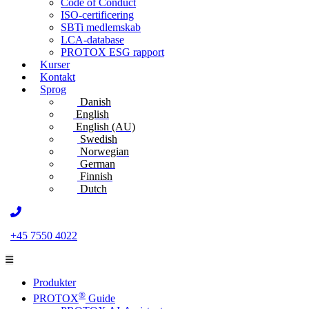
Code of Conduct
ISO-certificering
SBTi medlemskab
LCA-database
PROTOX ESG rapport
Kurser
Kontakt
Sprog
Danish
English
English (AU)
Swedish
Norwegian
German
Finnish
Dutch
+45 7550 4022
Produkter
®
PROTOX
Guide