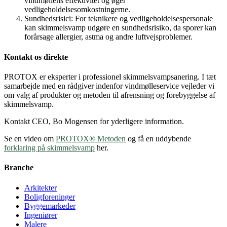
vindmøllens effektivitet og øger
vedligeholdelsesomkostningerne.
Sundhedsrisici: For teknikere og vedligeholdelsespersonale
kan skimmelsvamp udgøre en sundhedsrisiko, da sporer kan
forårsage allergier, astma og andre luftvejsproblemer.
Kontakt os direkte
PROTOX er eksperter i professionel skimmelsvampsanering. I tæt
samarbejde med en rådgiver indenfor vindmølleservice vejleder vi
om valg af produkter og metoden til afrensning og forebyggelse af
skimmelsvamp.
Kontakt CEO, Bo Mogensen for yderligere information.
Se en video om
PROTOX® Metoden
og få en uddybende
forklaring på skimmelsvamp
her.
Branche
Arkitekter
Boligforeninger
Byggemarkeder
Ingeniører
Malere