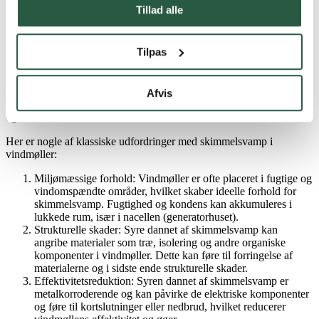
Skimmelsvamp i vindmøller
Tillad alle
Protox har et bredt
produktsortiment
til afrensning, forebyggelse og
Tilpas
forsegling af skimmelsvamp i bygninger, konstruktioner og
fundamenter.
Vi har erfaret, at skimmelsvamp i vindmøller er et voksende
Afvis
problem, der kan have alvorlige konsekvenser for både strukturen
og effektiviteten af vindmøller.
Her er nogle af klassiske udfordringer med skimmelsvamp i
vindmøller:
Miljømæssige forhold: Vindmøller er ofte placeret i fugtige og
vindomspændte områder, hvilket skaber ideelle forhold for
skimmelsvamp. Fugtighed og kondens kan akkumuleres i
lukkede rum, især i nacellen (generatorhuset).
Strukturelle skader: Syre dannet af skimmelsvamp kan
angribe materialer som træ, isolering og andre organiske
komponenter i vindmøller. Dette kan føre til forringelse af
materialerne og i sidste ende strukturelle skader.
Effektivitetsreduktion: Syren dannet af skimmelsvamp er
metalkorroderende og kan påvirke de elektriske komponenter
og føre til kortslutninger eller nedbrud, hvilket reducerer