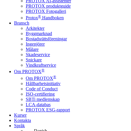
PROTOX AI-assistenter
PROTOX produktguide
PROTOX Fotogalleri
®
Protox
Handboken
Bransch
Arkitekter
Byggmarknad
Bostadsrättsföreningar
Ingenjörer
Målare
Skadeservice
Snickare
Vindkraftservice
®
Om PROTOX
®
Om PROTOX
Hållbarhetsinitiativ
Code of Conduct
ISO-certifiering
SBTi medlemskap
LCA-databas
PROTOX ESG-rapport
Kurser
Kontakta
Språk
Danish