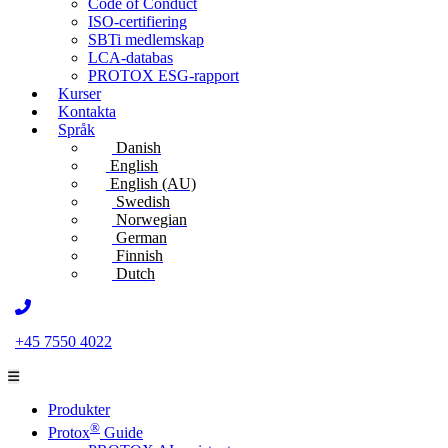
Code of Conduct
ISO-certifiering
SBTi medlemskap
LCA-databas
PROTOX ESG-rapport
Kurser
Kontakta
Språk
Danish
English
English (AU)
Swedish
Norwegian
German
Finnish
Dutch
+45 7550 4022
Produkter
®
Protox
Guide