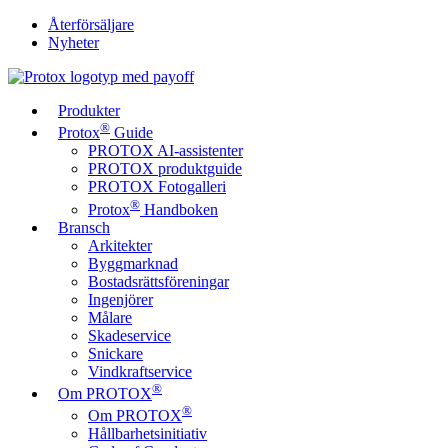
Återförsäljare
Nyheter
Produkter
®
Protox
Guide
PROTOX AI-assistenter
PROTOX produktguide
PROTOX Fotogalleri
®
Protox
Handboken
Bransch
Arkitekter
Byggmarknad
Bostadsrättsföreningar
Ingenjörer
Målare
Skadeservice
Snickare
Vindkraftservice
®
Om PROTOX
®
Om PROTOX
Hållbarhetsinitiativ