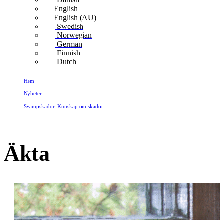
English
English (AU)
Swedish
Norwegian
German
Finnish
Dutch
Hem
Nyheter
Svampskador
,
Kunskap om skador
Äkta
Äkta