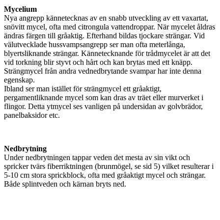
Mycelium
Nya angrepp kännetecknas av en snabb utveckling av ett vaxartat,
snövitt mycel, ofta med citrongula vattendroppar. När mycelet åldras
ändras färgen till gråaktig. Efterhand bildas tjockare strängar. Vid
välutvecklade hussvampsangrepp ser man ofta meterlånga,
blyertsliknande strängar. Kännetecknande för trådmycelet är att det
vid torkning blir styvt och hårt och kan brytas med ett knäpp.
Strängmycel från andra vednedbrytande svampar har inte denna
egenskap.
Ibland ser man istället för strängmycel ett gråaktigt,
pergamentliknande mycel som kan dras av träet eller murverket i
flingor. Detta ytmycel ses vanligen på undersidan av golvbrädor,
panelbaksidor etc.
Nedbrytning
Under nedbrytningen tappar veden det mesta av sin vikt och
spricker tvärs fiberriktningen (brunmögel, se sid 5) vilket resulterar i
5-10 cm stora sprickblock, ofta med gråaktigt mycel och strängar.
Både splintveden och kärnan bryts ned.