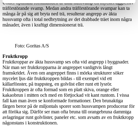
Under optimala förhållanden är äkta hussvamp en mycket aggressiv
träförstörande svamp. Medan andra träförstörande svampar kan ta
många år på sig att bryta ned trä, resulterar angrepp av äkta
hussvamp ofta i total nedbrytning av det drabbade träet inom några
månader, även i kraftigt dimensionerat trä.
Foto: Goritas A/S
Fruktkropp
Fruktkroppar av äkta hussvamp ses ofta vid angrepp i byggnader.
När man ser fruktkropparna är angreppet vanligtvis långt
framskridet. Även om angreppet finns i mörka strukturer söker
mycelet ljus där fruktkroppen bildas - till exempel vid ett
källarfönster, på trappsteg, en golvlist eller runt ett lysrör.
Fruktkroppen är ofta formad som en platt skiva, orange eller
kakaobrun i mitten och med en förtjockad vit kant runtom. I vissa
fall kan man även se konformade formationer. Den brunaktiga
färgen beror på de miljontals sporer som hussvampen producerar för
att föröka sig. Därför ser man ofta bruna till orangebruna dammiga
avlagringar runt golvlister, paneler etc. som avsatts av en fruktkropp
någonstans i konstruktionen.