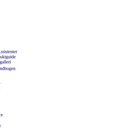
istenter
ktguide
lleri
ndbogen
r
ce
®