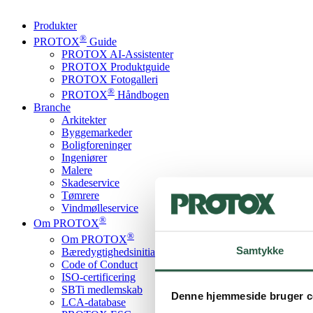
Produkter
®
PROTOX
Guide
PROTOX AI-Assistenter
PROTOX Produktguide
PROTOX Fotogalleri
®
PROTOX
Håndbogen
Branche
Arkitekter
Byggemarkeder
Boligforeninger
Ingeniører
Malere
Skadeservice
Tømrere
Vindmølleservice
®
Om PROTOX
®
Om PROTOX
Samtykke
Bæredygtigheds­initiativer
Code of Conduct
ISO-certificering
SBTi medlemskab
Denne hjemmeside bruger c
LCA-database