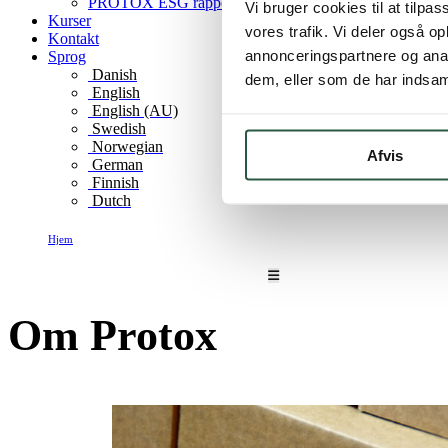
PROTOX ESG rapport
Vi bruger cookies til at tilpas
Kurser
vores trafik. Vi deler også 
Kontakt
annonceringspartnere og anal
Sprog
Danish
dem, eller som de har indsaml
English
English (AU)
Swedish
Norwegian
Afvis
German
Finnish
Dutch
Hjem
Om Protox
Om Protox