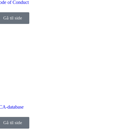
ode of Conduct
Gå til side
CA-database
Gå til side