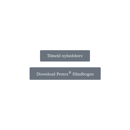
Tilmeld nyhedsbrev
®
Download Protox
Håndbogen