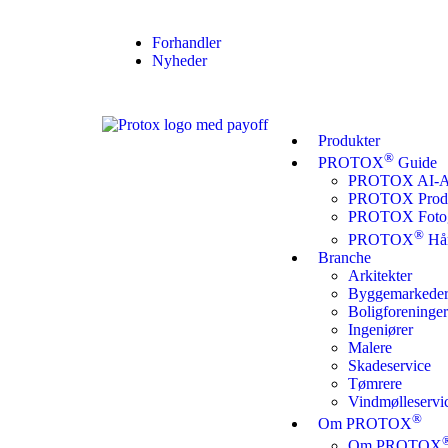
Forhandler
Nyheder
Produkter
®
PROTOX
Guide
PROTOX AI-Ass
PROTOX Produ
PROTOX Fotoga
®
PROTOX
Hå
Branche
Arkitekter
Byggemarkede
Boligforeninger
Ingeniører
Malere
Skadeservice
Tømrere
Vindmølleservi
®
Om PROTOX
Om PROTOX