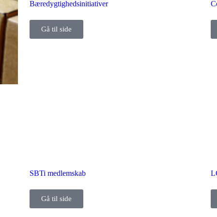
Bæredygtigheds­initiativer
C
Gå til side
SBTi medlemskab
L
Gå til side