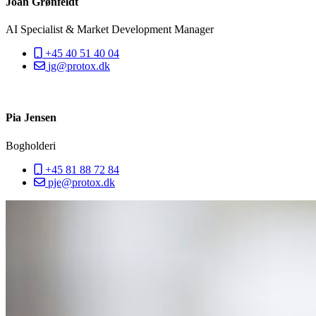
Joan Grønfeldt
AI Specialist & Market Development Manager
+45 40 51 40 04
jg@protox.dk
Pia Jensen
Bogholderi
+45 81 88 72 84
pje@protox.dk