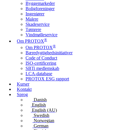
Byggemarkeder
Boligforeninger
Ingeniører
Malere
Skadeservice
Tømrere
Vindmølleservice
®
Om PROTOX
®
Om PROTOX
Bæredygtigheds­initiativer
Code of Conduct
ISO-certificering
SBTi medlemskab
LCA-database
PROTOX ESG rapport
Kurser
Kontakt
Sprog
Danish
English
English (AU)
Swedish
Norwegian
German