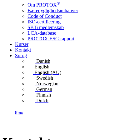
®
Om PROTOX
Bæredygtigheds­initiativer
Code of Conduct
ISO-certificering
SBTi medlemskab
LCA-database
PROTOX ESG rapport
Kurser
Kontakt
Sprog
Danish
English
English (AU)
Swedish
Norwegian
German
Finnish
Dutch
Hjem
Kontakt