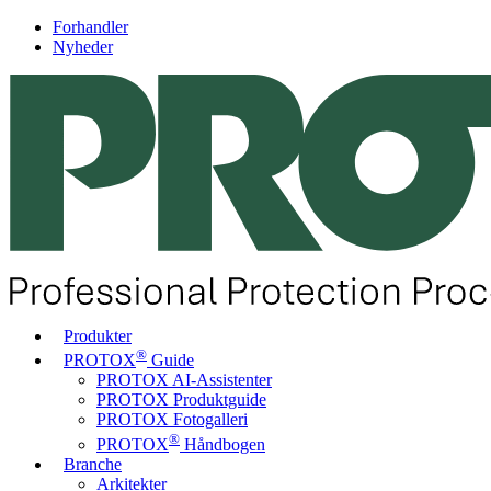
Forhandler
Nyheder
Produkter
®
PROTOX
Guide
PROTOX AI-Assistenter
PROTOX Produktguide
PROTOX Fotogalleri
®
PROTOX
Håndbogen
Branche
Arkitekter