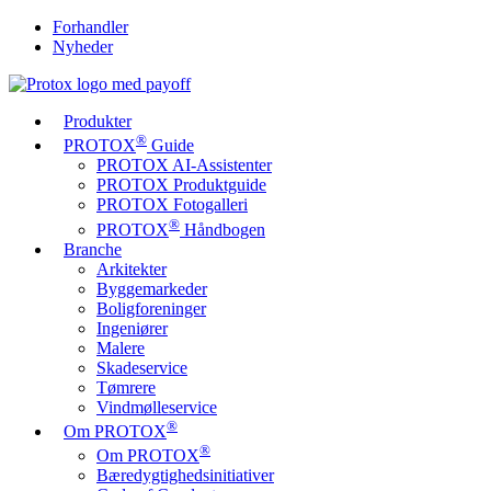
Forhandler
Nyheder
Produkter
®
PROTOX
Guide
PROTOX AI-Assistenter
PROTOX Produktguide
PROTOX Fotogalleri
®
PROTOX
Håndbogen
Branche
Arkitekter
Byggemarkeder
Boligforeninger
Ingeniører
Malere
Skadeservice
Tømrere
Vindmølleservice
®
Om PROTOX
®
Om PROTOX
Bæredygtigheds­initiativer