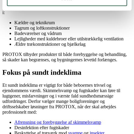
I boligforeninger og udlejningsejendomme kan fugt og manglende
ventilation hurtigt udvikle sig til større problemer. Det gælder særligt
i:
Kældre og teknikrum
Tagrum og loftkonstruktioner
Badeværelser og vådrum
Lejligheder med kuldebroer eller utilstrækkelig ventilation
Ældre trækonstruktioner og bjælkelag
PROTOX tilbyder produkter til både forebyggelse og behandling,
så skader kan begrænses, og bygningernes levetid forlænges.
Fokus på sundt indeklima
Et sundt indeklima er vigtigt for både beboernes trivsel og
ejendommens værdi. Skimmelsvamp og fugtskader kan føre til
lugtgener, misfarvninger og i værste fald sundhedsmæssige
udfordringer. Derfor vælger mange boligforeninger og
driftsselskaber løsninger fra PROTOX, når der skal arbejdes
professionelt med:
Afrensning og forebyggelse af skimmelsvamp
Desinfektion efter fugtskader
Beskyttelse af træværk mod
svampe
og
insekter