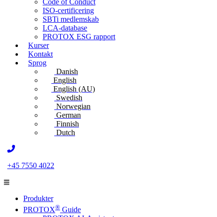
Code of Conduct
ISO-certificering
SBTi medlemskab
LCA-database
PROTOX ESG rapport
Kurser
Kontakt
Sprog
Danish
English
English (AU)
Swedish
Norwegian
German
Finnish
Dutch
+45 7550 4022
Produkter
®
PROTOX
Guide