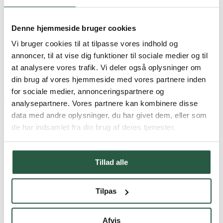
I boligforeninger og udlejningsejendomme er en hurtig indsats ved
fugtskader og manglende ventilation afgørende - for at beskytte
Denne hjemmeside bruger cookies
bygningerne og sikre et sundt indeklima for beboerne.
Vi bruger cookies til at tilpasse vores indhold og
Boligforeninger og udlejningsejendomme
annoncer, til at vise dig funktioner til sociale medier og til
at analysere vores trafik. Vi deler også oplysninger om
Boligforeninger og ejendomsselskaber stiller høje krav til drift,
din brug af vores hjemmeside med vores partnere inden
vedligeholdelse og dokumentation. Når der opstår problemer med
skimmelsvamp, fugt, trænedbrydende svampe eller insektangreb, er
for sociale medier, annonceringspartnere og
det afgørende at handle hurtigt – både for at beskytte bygningerne
analysepartnere. Vores partnere kan kombinere disse
og sikre et sundt indeklima for beboerne.
data med andre oplysninger, du har givet dem, eller som
Hos PROTOX samarbejder vi med facility managers,
de har indsamlet fra din brug af deres tjenester.
ejendomsinspektører, driftspersonale, rådgivere og håndværkere om
løsninger til vedligeholdelse og sanering af boligbyggeri. Vores
produkter anvendes professionelt til forebyggelse, behandling og
beskyttelse af bygningsmaterialer mod blandt andet skimmel,
Tillad alle
borebiller og trænedbrydende svampe.
Effektive løsninger til boligdrift og
Tilpas
vedligeholdelse
Afvis