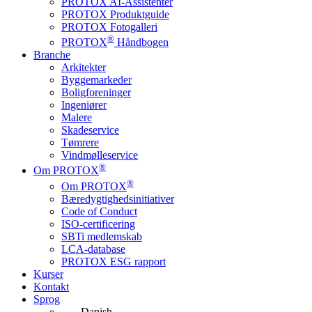
PROTOX AI-Assistenter
PROTOX Produktguide
PROTOX Fotogalleri
®
PROTOX
Håndbogen
Branche
Arkitekter
Byggemarkeder
Boligforeninger
Ingeniører
Malere
Skadeservice
Tømrere
Vindmølleservice
®
Om PROTOX
®
Om PROTOX
Bæredygtigheds­initiativer
Code of Conduct
ISO-certificering
SBTi medlemskab
LCA-database
PROTOX ESG rapport
Kurser
Kontakt
Sprog
Danish