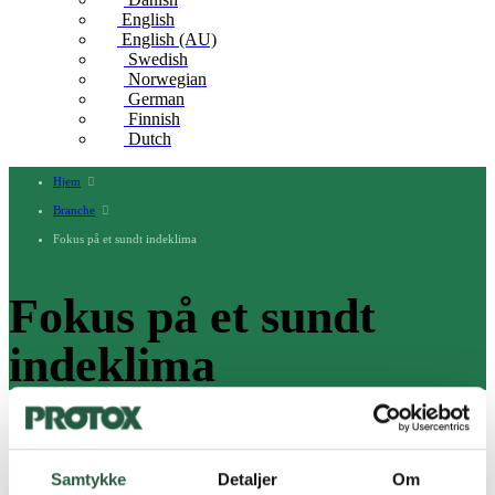
English
English (AU)
Swedish
Norwegian
German
Finnish
Dutch
Hjem
Branche
Fokus på et sundt indeklima
Fokus på et sundt
indeklima
Boligforeninger
Samtykke
Detaljer
Om