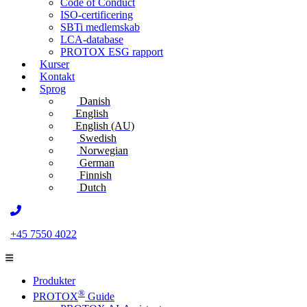
Code of Conduct
ISO-certificering
SBTi medlemskab
LCA-database
PROTOX ESG rapport
Kurser
Kontakt
Sprog
Danish
English
English (AU)
Swedish
Norwegian
German
Finnish
Dutch
+45 7550 4022
Produkter
®
PROTOX
Guide