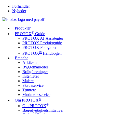
Forhandler
Nyheder
Produkter
®
PROTOX
Guide
PROTOX AI-Assistenter
PROTOX Produktguide
PROTOX Fotogalleri
®
PROTOX
Håndbogen
Branche
Arkitekter
Byggemarkeder
Boligforeninger
Ingeniører
Malere
Skadeservice
Tømrere
Vindmølleservice
®
Om PROTOX
®
Om PROTOX
Bæredygtigheds­initiativer