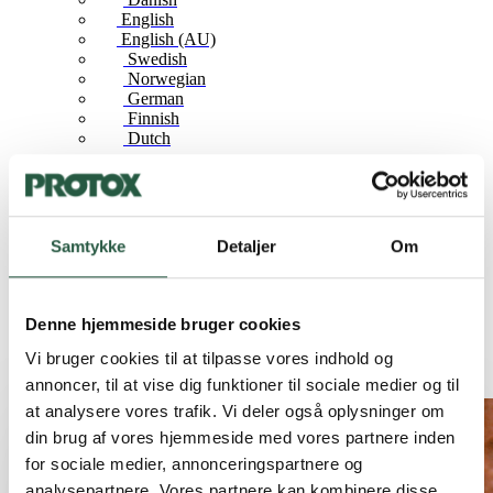
English
English (AU)
Swedish
Norwegian
German
Finnish
Dutch
Hjem
Nyheder
Insektskader
Samtykke
Detaljer
Om
Insektskader
Denne hjemmeside bruger cookies
Vi bruger cookies til at tilpasse vores indhold og
annoncer, til at vise dig funktioner til sociale medier og til
at analysere vores trafik. Vi deler også oplysninger om
din brug af vores hjemmeside med vores partnere inden
for sociale medier, annonceringspartnere og
analysepartnere. Vores partnere kan kombinere disse