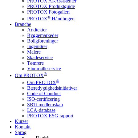
PROTOX AI-Assistenter
PROTOX Produktguide
PROTOX Fotogalleri
®
PROTOX
Håndbogen
Branche
Arkitekter
Byggemarkeder
Boligforeninger
Ingeniører
Malere
Skadeservice
Tømrere
Vindmølleservice
®
Om PROTOX
®
Om PROTOX
Bæredygtigheds­initiativer
Code of Conduct
ISO-certificering
SBTi medlemskab
LCA-database
PROTOX ESG rapport
Kurser
Kontakt
Sprog
Danish