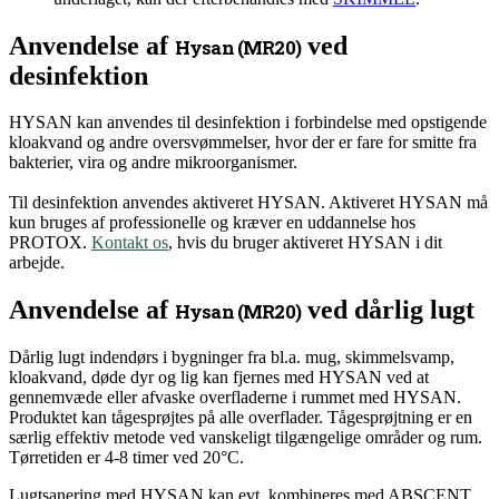
Anvendelse af
ved
Hysan (MR20)
desinfektion
HYSAN kan anvendes til desinfektion i forbindelse med opstigende
kloakvand og andre oversvømmelser, hvor der er fare for smitte fra
bakterier, vira og andre mikroorganismer.
Til desinfektion anvendes aktiveret HYSAN. Aktiveret HYSAN må
kun bruges af professionelle og kræver en uddannelse hos
PROTOX.
Kontakt os
, hvis du bruger aktiveret HYSAN i dit
arbejde.
Anvendelse af
ved dårlig lugt
Hysan (MR20)
Dårlig lugt indendørs i bygninger fra bl.a. mug, skimmelsvamp,
kloakvand, døde dyr og lig kan fjernes med HYSAN ved at
gennemvæde eller afvaske overfladerne i rummet med HYSAN.
Produktet kan tågesprøjtes på alle overflader. Tågesprøjtning er en
særlig effektiv metode ved vanskeligt tilgængelige områder og rum.
Tørretiden er 4-8 timer ved 20°C.
Lugtsanering med HYSAN kan evt. kombineres med ABSCENT,