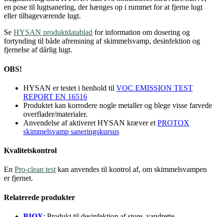
en pose til lugtsanering, der hænges op i rummet for at fjerne lugt
eller tilbageværende lugt.
Se
HYSAN produktdatablad
for information om dosering og
fortynding til både afrensning af skimmelsvamp, desinfektion og
fjernelse af dårlig lugt.
OBS!
HYSAN er testet i henhold til
VOC EMISSION TEST
REPORT EN 16516
Produktet kan korrodere nogle metaller og blege visse farvede
overflader/materialer.
Anvendelse af aktiveret HYSAN kræver et
PROTOX
skimmelsvamp saneringskursus
Kvalitetskontrol
En
Pro-clean test
kan anvendes til kontrol af, om skimmelsvampen
er fjernet.
Relaterede produkter
BIOX
: Produkt til desinfektion af store, vandrette