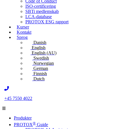
Code of Conduct
ISO-certificering
SBTi medlemskab
LCA-database
PROTOX ESG rapport
Kurser
Kontakt
Sprog
Danish
English
English (AU)
Swedish
Norwegian
German
Finnish
Dutch
+45 7550 4022
Produkter
®
PROTOX
Guide