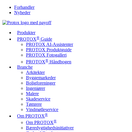
Forhandler
Nyheder
Produkter
®
PROTOX
Guide
PROTOX AI-Assistenter
PROTOX Produktguide
PROTOX Fotogalleri
®
PROTOX
Håndbogen
Branche
Arkitekter
Byggemarkeder
Boligforeninger
Ingeniører
Malere
Skadeservice
Tømrere
Vindmølleservice
®
Om PROTOX
®
Om PROTOX
Bæredygtigheds­initiativer