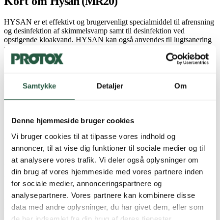
Kort om
Hysan (MR20)
HYSAN er et effektivt og brugervenligt specialmiddel til afrensning
og desinfektion af skimmelsvamp samt til desinfektion ved
opstigende kloakvand. HYSAN kan også anvendes til lugtsanering
ved gener fra bl.a. mug, skimmelsvamp, kloakvand, døde dyr og lig.
HYSAN er testet i henhold til EN-standarderne EN 1650, EN 1276
og EN 13697. HYSAN er optaget/registreret i databasen for
byggeprodukter, som kan anvendes/indgå i Svanemærket byggeri.
Samtykke
Detaljer
Om
Må anvendes af både professionelle og private.
Anvendelse af
Hysan (MR20)
ved
Denne hjemmeside bruger cookies
skimmelsvamp
Vi bruger cookies til at tilpasse vores indhold og
annoncer, til at vise dig funktioner til sociale medier og til
Først skal årsagen til skimmelangreb identificeres og fjernes for at
at analysere vores trafik. Vi deler også oplysninger om
undgå, at skimmelvæksten vender tilbage. Hvis årsagen ikke kan
din brug af vores hjemmeside med vores partnere inden
identificeres eller fjernes anbefales behandling og forebyggelse med
SKIMMEL , inden overfladerne males eller behandles yderligere.
for sociale medier, annonceringspartnere og
analysepartnere. Vores partnere kan kombinere disse
Overfladen med skimmelsvamp støvsuges grundigt med en
data med andre oplysninger, du har givet dem, eller som
støvsuger med HEPA-filter (14). HYSAN fortyndes og påføres med
en havesprøjte. Overfladen bearbejdes med en stiv nylonbørste. Den
de har indsamlet fra din brug af deres tjenester.