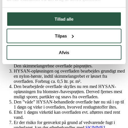
rengjorte overflade skylles ren med HYSAN-opløsningen og tørrer i
24 timer, hvorefter overfladen evt. aftørres med rent vand.
Sørg for god udluftning før, under og efter behandlingen.
Tillad alle
Afrensning af skimmelsvamp med
Tilpas
PROTOX Metoden
Overfladen støvsuges grundigt med støvsuger med pollenfilter
Afvis
(mikrofilter).
HYSAN og vand opblandes i en blomster- eller havesprøjte.
Den skimmelangrebne overflade påsprøjtes.
HYSAN-opløsningen og overfladen bearbejdes grundigt med
en nylon-børste, indtil skimmelangrebet er løsnet fra
overfladen. Forbrug ca. 0,5 ltr. pr. m².
Den bearbejdede overflade skylles nu ren med HYSAN-
opløsningen fra blomster-/havesprøjten. Derved fjernes mest
muligt sporer, partikler og snavs fra overfladen.
Den ”våde” HYSAN-behandlede overflade bør nu stå i op til
1 døgn og virke i overfladen, hvorved restlugtstoffer iltes.
Efter 1 døgns virketid kan overfladen evt. aftørres med rent
vand.
Er der risiko for genvækst på grund af vedvarende fugt i
underlaget, kan der efterbehandles med
SKIMMEL
.