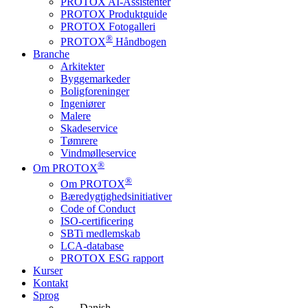
PROTOX AI-Assistenter
PROTOX Produktguide
PROTOX Fotogalleri
®
PROTOX
Håndbogen
Branche
Arkitekter
Byggemarkeder
Boligforeninger
Ingeniører
Malere
Skadeservice
Tømrere
Vindmølleservice
®
Om PROTOX
®
Om PROTOX
Bæredygtigheds­initiativer
Code of Conduct
ISO-certificering
SBTi medlemskab
LCA-database
PROTOX ESG rapport
Kurser
Kontakt
Sprog
Danish