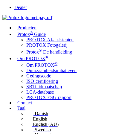
Dealer
Producten
®
Protox
Guide
PROTOX AI-assistenten
PROTOX Fotogalerij
®
Protox
De handleiding
®
Om PROTOX
®
Om PROTOX
Duurzaamheidsinitiatieven
Gedragscode
ISO-certificering
SBTi lidmaatschap
LCA-database
PROTOX ESG-rapport
Contact
Taal
Danish
English
English (AU)
Swedish