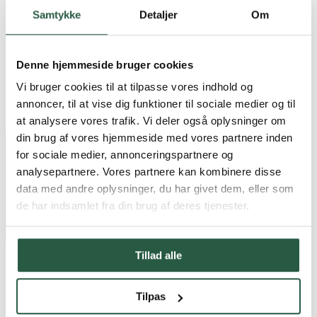
Taal
Samtykke
Detaljer
Om
Danish
English
English (AU)
Swedish
Denne hjemmeside bruger cookies
Norwegian
Vi bruger cookies til at tilpasse vores indhold og
German
Finnish
annoncer, til at vise dig funktioner til sociale medier og til
Dutch
at analysere vores trafik. Vi deler også oplysninger om
din brug af vores hjemmeside med vores partnere inden
Home
for sociale medier, annonceringspartnere og
Producten
analysepartnere. Vores partnere kan kombinere disse
Lugtsanering
data med andre oplysninger, du har givet dem, eller som
de har indsamlet fra din brug af deres tjenester.
Lugtsanering
Tillad alle
Producten voor de verwijdering en
reiniging van slechte geuren
Tilpas