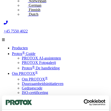
Norwegian
German
Finnish
Dutch
+45 7550 4022
Producten
®
Protox
Guide
PROTOX AI-assistenten
PROTOX Fotogalerij
®
Protox
De handleiding
®
Om PROTOX
®
Om PROTOX
Duurzaamheidsinitiatieven
Gedragscode
ISO-certificering
SBTi lidmaatschap
LCA-database
PROTOX ESG-rapport
Contact