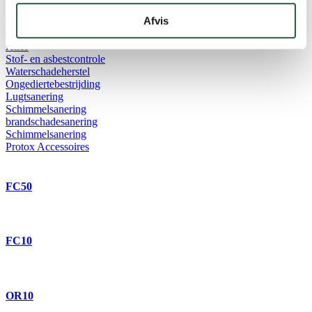
Klik op het product voor meer productinformatie, etiketten en
Afvis
veiligheidsinformatiebladen
Alles
Stof- en asbestcontrole
Waterschadeherstel
Ongediertebestrijding
Lugtsanering
Schimmelsanering
brandschadesanering
Schimmelsanering
Protox Accessoires
FC50
FC10
OR10