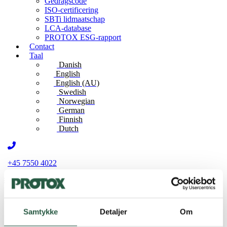
Gedragscode
ISO-certificering
SBTi lidmaatschap
LCA-database
PROTOX ESG-rapport
Contact
Taal
Danish
English
English (AU)
Swedish
Norwegian
German
Finnish
Dutch
+45 7550 4022
Producten
®
Protox
Guide
Samtykke
Detaljer
Om
PROTOX AI-assistenten