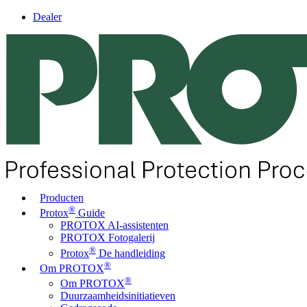
Dealer
Producten
®
Protox
Guide
PROTOX AI-assistenten
PROTOX Fotogalerij
®
Protox
De handleiding
®
Om PROTOX
®
Om PROTOX
Duurzaamheidsinitiatieven