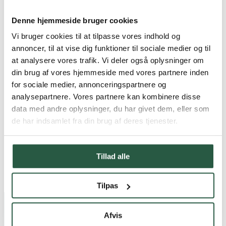
PROTOX Fotogalerij
®
Protox
De handleiding
Denne hjemmeside bruger cookies
®
Om PROTOX
®
Om PROTOX
Vi bruger cookies til at tilpasse vores indhold og
Duurzaamheidsinitiatieven
annoncer, til at vise dig funktioner til sociale medier og til
Gedragscode
at analysere vores trafik. Vi deler også oplysninger om
ISO-certificering
SBTi lidmaatschap
din brug af vores hjemmeside med vores partnere inden
LCA-database
for sociale medier, annonceringspartnere og
PROTOX ESG-rapport
analysepartnere. Vores partnere kan kombinere disse
Contact
Taal
data med andre oplysninger, du har givet dem, eller som
Danish
de har indsamlet fra din brug af deres tjenester.
English
English (AU)
Swedish
Norwegian
Tillad alle
German
Finnish
Dutch
Tilpas
Home
Producten
Afvis
Waterschadeherstel