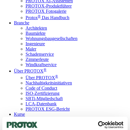
PROTOX AI-Assistenten
PROTOX-Produktführer
PROTOX Fotogalerie
®
Protox
Das Handbuch
Branche
Architekten
Baumärkte
Wohnungsbaugesellschaften
Ingenieure
Maler
Schadenservice
Zimmerleute
Windkraftservice
®
Über PROTOX
®
Über PROTOX
Nachhaltigkeitsinitiativen
Code of Conduct
ISO-Zertifizierung
SBTi-Mitgliedschaft
LCA-Datenbank
PROTOX ESG-Bericht
Kurse
Kontakt
Sprache
Danish