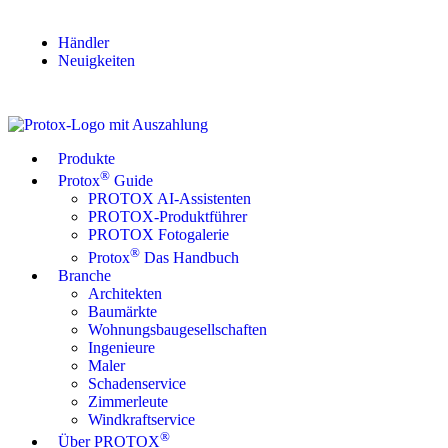
Händler
Neuigkeiten
Produkte
®
Protox
Guide
PROTOX AI-Assistenten
PROTOX-Produktführer
PROTOX Fotogalerie
®
Protox
Das Handbuch
Branche
Architekten
Baumärkte
Wohnungsbaugesellschaften
Ingenieure
Maler
Schadenservice
Zimmerleute
Windkraftservice
®
Über PROTOX