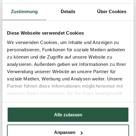
English
English (AU)
Zustimmung
Details
Über Cookies
Swedish
Norwegian
German
Finnish
Diese Webseite verwendet Cookies
Dutch
Wir verwenden Cookies, um Inhalte und Anzeigen zu
personalisieren, Funktionen für soziale Medien anbieten
Startseite
zu können und die Zugriffe auf unsere Website zu
Produkte
analysieren. Außerdem geben wir Informationen zu Ihrer
Geruchssanierung
Verwendung unserer Website an unsere Partner für
soziale Medien, Werbung und Analysen weiter. Unsere
Geruchssanierung
Partner führen diese Informationen möglicherweise mit
weiteren Daten zusammen, die Sie ihnen bereitgestellt
haben oder die sie im Rahmen Ihrer Nutzung der Dienste
gesammelt haben.
Geruchsbeseitigung und
Alle zulassen
Reinigungsmittel
Anpassen