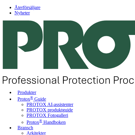
Återförsäljare
Nyheter
Produkter
®
Protox
Guide
PROTOX AI-assistenter
PROTOX produktguide
PROTOX Fotogalleri
®
Protox
Handboken
Bransch
Arkitekter