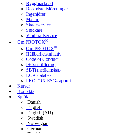
Byggmarknad
Bostadsrättsföreningar
Ingenjörer
Målare
Skadeservice
Snickare
Vindkraftservice
®
Om PROTOX
®
Om PROTOX
Hållbarhetsinitiativ
Code of Conduct
ISO-certifiering
SBTi medlemskap
LCA-databas
PROTOX ESG-rapport
Kurser
Kontakta
Språk
Danish
English
English (AU)
Swedish
Norwegian
German