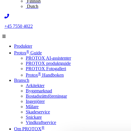
Finnish
Dutch
+45 7550 4022
Produkter
®
Protox
Guide
PROTOX AI-assistenter
PROTOX produktguide
PROTOX Fotogalleri
®
Protox
Handboken
Bransch
Arkitekter
Byggmarknad
Bostadsrättsföreningar
Ingenjörer
Målare
Skadeservice
Snickare
Vindkraftservice
®
Om PROTOX