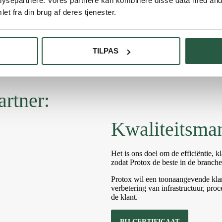
ysepartnere. Vores partnere kan kombinere disse data med andr
O 9001), milieumanagement (ISO
et fra din brug af deres tjenester.
 De certificeringen helpen om
ht en systematisch te werken aan
TILPAS
ner dat wij kwaliteitsproducten
n optimaliseren van onze
or alle partijen.
artner:
Kwaliteitsma
Het is ons doel om de efficiëntie, k
zodat Protox de beste in de branch
Protox wil een toonaangevende klan
verbetering van infrastructuur, pro
de klant.
BIJ CERTIFICAAT