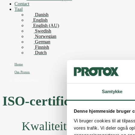
Contact
Taal
Danish
English
English (AU)
Swedish
Norwegian
German
Finnish
Dutch
Home
Om Protox
ISO-certificering
Samtykke
ISO-certificering
Denne hjemmeside bruger c
Vi bruger cookies til at tilpas
Kwaliteit, milieu en ve
vores trafik. Vi deler også 