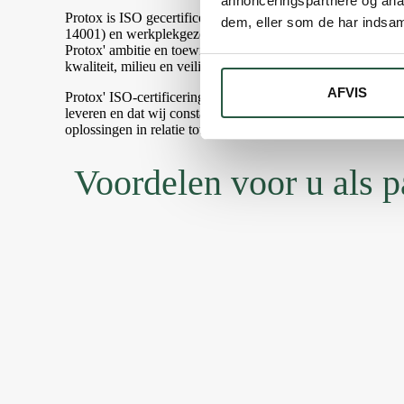
annonceringspartnere og anal
Protox is ISO gecertificeerd in kwaliteitsmanagement (IS
dem, eller som de har indsaml
14001) en werkplekgezondheid en -veiligheid (ISO 45001).
Protox' ambitie en toewijding te benadrukken om doelgeric
kwaliteit, milieu en veiligheid.
AFVIS
Protox' ISO-certificeringen zijn een garantie voor u als part
leveren en dat wij constant gericht zijn op het verbeteren e
oplossingen in relatie tot de groene transitie en veiligheid vo
Voordelen voor u als p