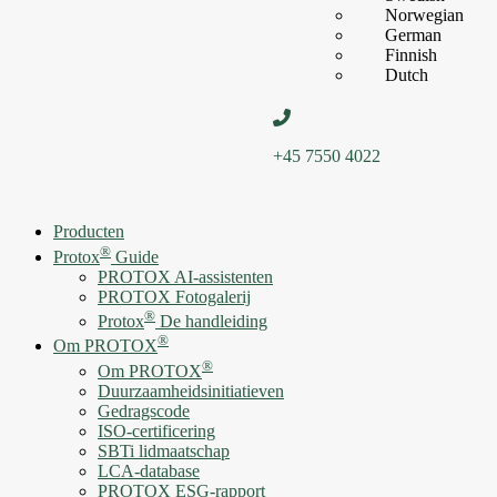
Norwegian
German
Finnish
Dutch
+45 7550 4022
Producten
®
Protox
Guide
PROTOX AI-assistenten
PROTOX Fotogalerij
®
Protox
De handleiding
®
Om PROTOX
®
Om PROTOX
Duurzaamheidsinitiatieven
Gedragscode
ISO-certificering
SBTi lidmaatschap
LCA-database
PROTOX ESG-rapport