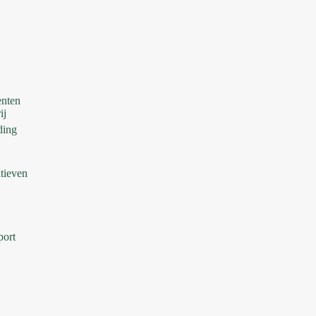
nten
ij
ding
tieven
ort