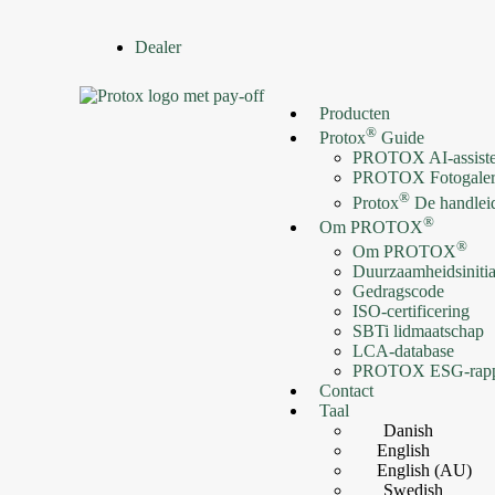
Dealer
Producten
®
Protox
Guide
PROTOX AI-assiste
PROTOX Fotogaler
®
Protox
De handlei
®
Om PROTOX
®
Om PROTOX
Duurzaamheidsinitia
Gedragscode
ISO-certificering
SBTi lidmaatschap
LCA-database
PROTOX ESG-rapp
Contact
Taal
Danish
English
English (AU)
Swedish