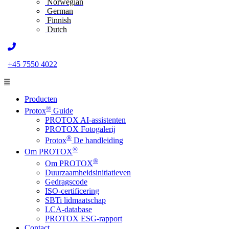
Norwegian
German
Finnish
Dutch
+45 7550 4022
Producten
®
Protox
Guide
PROTOX AI-assistenten
PROTOX Fotogalerij
®
Protox
De handleiding
®
Om PROTOX
®
Om PROTOX
Duurzaamheidsinitiatieven
Gedragscode
ISO-certificering
SBTi lidmaatschap
LCA-database
PROTOX ESG-rapport
Contact