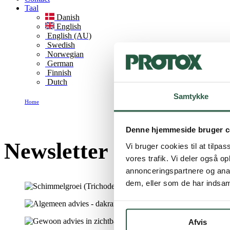
Taal
Danish
English
English (AU)
Swedish
Norwegian
German
Finnish
Dutch
Samtykke
Home
Newsletter sign-up
Denne hjemmeside bruger c
Newsletter sign-up
Vi bruger cookies til at tilpas
vores trafik. Vi deler også 
annonceringspartnere og anal
dem, eller som de har indsaml
Afvis