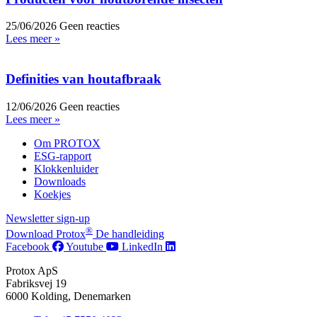
25/06/2026
Geen reacties
Lees meer »
Definities van houtafbraak
12/06/2026
Geen reacties
Lees meer »
Om PROTOX
ESG-rapport
Klokkenluider
Downloads
Koekjes
Newsletter sign-up
®
Download Protox
De handleiding
Facebook
Youtube
LinkedIn
Protox ApS
Fabriksvej 19
6000 Kolding, Denemarken