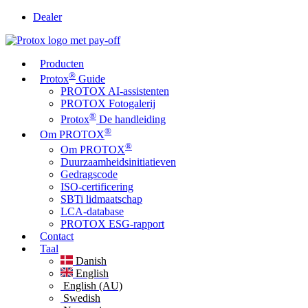
Dealer
Producten
®
Protox
Guide
PROTOX AI-assistenten
PROTOX Fotogalerij
®
Protox
De handleiding
®
Om PROTOX
®
Om PROTOX
Duurzaamheidsinitiatieven
Gedragscode
ISO-certificering
SBTi lidmaatschap
LCA-database
PROTOX ESG-rapport
Contact
Taal
Danish
English
English (AU)
Swedish