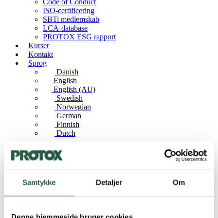
Code of Conduct
ISO-certificering
SBTi medlemskab
LCA-database
PROTOX ESG rapport
Kurser
Kontakt
Sprog
Danish
English
English (AU)
Swedish
Norwegian
German
Finnish
Dutch
+45 7550 4022
Samtykke
Detaljer
Om
Produkter
®
PROTOX
Guide
Denne hjemmeside bruger cookies