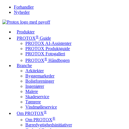
Forhandler
Nyheder
Produkter
®
PROTOX
Guide
PROTOX AI-Assistenter
PROTOX Produktguide
PROTOX Fotogalleri
®
PROTOX
Håndbogen
Branche
Arkitekter
Byggemarkeder
Boligforeninger
Ingeniører
Malere
Skadeservice
Tømrere
Vindmølleservice
®
Om PROTOX
®
Om PROTOX
Bæredygtigheds­initiativer