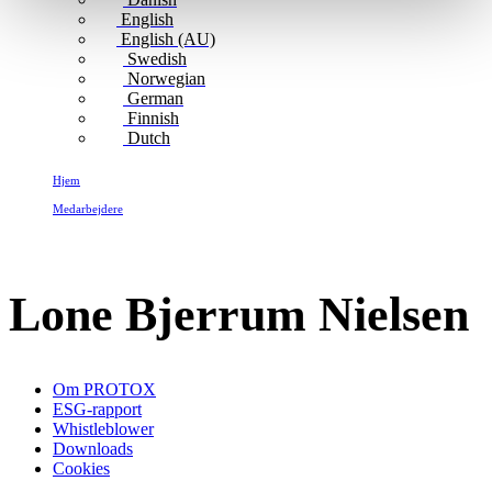
English
English (AU)
Swedish
Norwegian
German
Finnish
Dutch
Hjem
Medarbejdere
Lone Bjerrum Nielsen
Lone Bjerrum Nielsen
Om PROTOX
ESG-rapport
Whistleblower
Downloads
Cookies