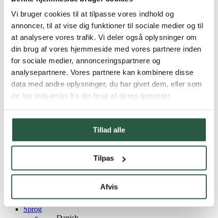
PROTOX AI-Assistenter
PROTOX Produktguide
Vi bruger cookies til at tilpasse vores indhold og
PROTOX Fotogalleri
annoncer, til at vise dig funktioner til sociale medier og til
®
PROTOX
Håndbogen
at analysere vores trafik. Vi deler også oplysninger om
Branche
Arkitekter
din brug af vores hjemmeside med vores partnere inden
Byggemarkeder
for sociale medier, annonceringspartnere og
Boligforeninger
analysepartnere. Vores partnere kan kombinere disse
Ingeniører
Malere
data med andre oplysninger, du har givet dem, eller som
Skadeservice
de har indsamlet fra din brug af deres tjenester.
Tømrere
Vindmølleservice
®
Om PROTOX
®
Tillad alle
Om PROTOX
Bæredygtigheds­initiativer
Code of Conduct
ISO-certificering
Tilpas
SBTi medlemskab
LCA-database
PROTOX ESG rapport
Afvis
Kurser
Kontakt
Sprog
Danish