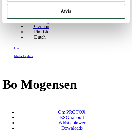
English
English (AU)
Afvis
Swedish
Norwegian
German
Finnish
Dutch
Hjem
Medarbejdere
Bo Mogensen
Bo Mogensen
Om PROTOX
ESG-rapport
Whistleblower
Downloads