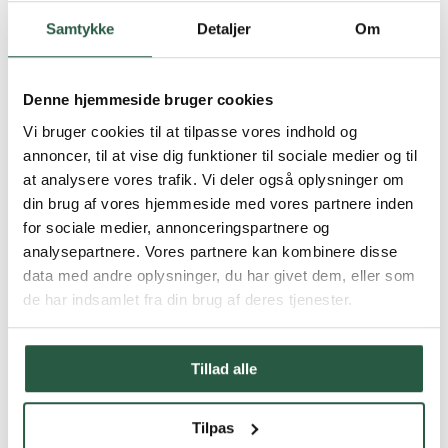
PROTOX AI-Assistenter
PROTOX Produktguide
Samtykke
Detaljer
Om
PROTOX Fotogalleri
®
PROTOX
Håndbogen
Branche
Arkitekter
Denne hjemmeside bruger cookies
Byggemarkeder
Vi bruger cookies til at tilpasse vores indhold og
Boligforeninger
Ingeniører
annoncer, til at vise dig funktioner til sociale medier og til
Malere
at analysere vores trafik. Vi deler også oplysninger om
Skadeservice
din brug af vores hjemmeside med vores partnere inden
Tømrere
Vindmølleservice
for sociale medier, annonceringspartnere og
®
Om PROTOX
analysepartnere. Vores partnere kan kombinere disse
®
Om PROTOX
data med andre oplysninger, du har givet dem, eller som
Bæredygtigheds­initiativer
de har indsamlet fra din brug af deres tjenester.
Code of Conduct
ISO-certificering
SBTi medlemskab
LCA-database
Tillad alle
PROTOX ESG rapport
Kurser
Kontakt
Tilpas
Sprog
Danish