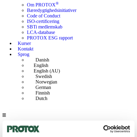
®
Om PROTOX
Bæredygtigheds­initiativer
Code of Conduct
ISO-certificering
SBTi medlemskab
LCA-database
PROTOX ESG rapport
Kurser
Kontakt
Sprog
Danish
English
English (AU)
Swedish
Norwegian
German
Finnish
Dutch
Produkter
®
PROTOX
Guide