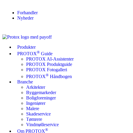
Forhandler
Nyheder
Produkter
®
PROTOX
Guide
PROTOX AI-Assistenter
PROTOX Produktguide
PROTOX Fotogalleri
®
PROTOX
Håndbogen
Branche
Arkitekter
Byggemarkeder
Boligforeninger
Ingeniører
Malere
Skadeservice
Tømrere
Vindmølleservice
®
Om PROTOX