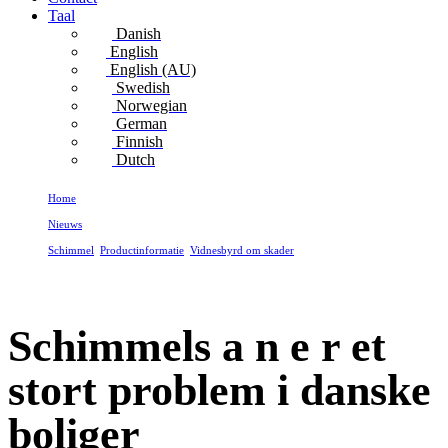
Taal
Danish
English
English (AU)
Swedish
Norwegian
German
Finnish
Dutch
Home
Nieuws
Schimmel
,
Productinformatie
,
Vidnesbyrd om skader
Schimmels a n e r et stort problem i danske boliger
Schimmels a n e r et
stort problem i danske
boliger