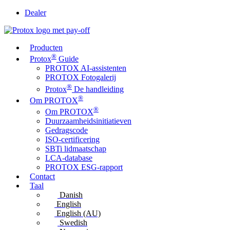
Dealer
Producten
®
Protox
Guide
PROTOX AI-assistenten
PROTOX Fotogalerij
®
Protox
De handleiding
®
Om PROTOX
®
Om PROTOX
Duurzaamheidsinitiatieven
Gedragscode
ISO-certificering
SBTi lidmaatschap
LCA-database
PROTOX ESG-rapport
Contact
Taal
Danish
English
English (AU)
Swedish