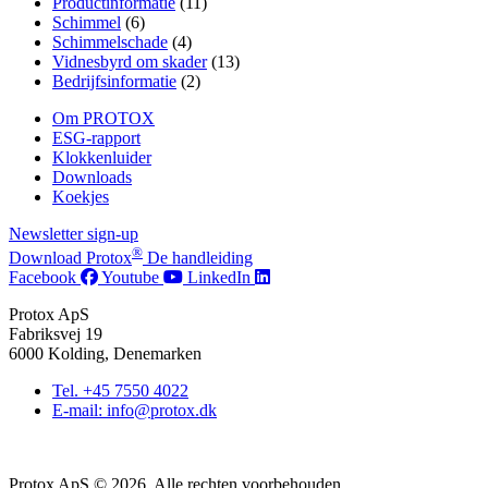
Productinformatie
(11)
Schimmel
(6)
Schimmelschade
(4)
Vidnesbyrd om skader
(13)
Bedrijfsinformatie
(2)
Om PROTOX
ESG-rapport
Klokkenluider
Downloads
Koekjes
Newsletter sign-up
®
Download Protox
De handleiding
Facebook
Youtube
LinkedIn
Protox ApS
Fabriksvej 19
6000 Kolding, Denemarken
Tel. +45 7550 4022
E-mail: info@protox.dk
Protox ApS © 2026. Alle rechten voorbehouden.