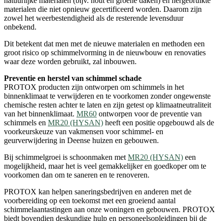
natuurlijke materialen (bijv. hout en groene daken) en hergebruikte
materialen die niet opnieuw gecertificeerd worden. Daarom zijn
zowel het weerbestendigheid als de resterende levensduur
onbekend.
Dit betekent dat men met de nieuwe materialen en methoden een
groot risico op schimmelvorming in de nieuwbouw en renovaties
waar deze worden gebruikt, zal inbouwen.
Preventie en herstel van schimmel schade
PROTOX producten zijn ontworpen om schimmels in het
binnenklimaat te verwijderen en te voorkomen zonder ongewenste
chemische resten achter te laten en zijn getest op klimaatneutraliteit
van het binnenklimaat.
MR60
ontworpen voor de preventie van
schimmels en
MR20 (HYSAN)
heeft een positie opgebouwd als de
voorkeurskeuze van vakmensen voor schimmel- en
geurverwijdering in Deense huizen en gebouwen.
Bij schimmelgroei is schoonmaken met
MR20 (HYSAN)
een
mogelijkheid, maar het is veel gemakkelijker en goedkoper om te
voorkomen dan om te saneren en te renoveren.
PROTOX kan helpen saneringsbedrijven en anderen met de
voorbereiding op een toekomst met een groeiend aantal
schimmelaantastingen aan onze woningen en gebouwen. PROTOX
biedt bovendien deskundige hulp en personeelsopleidingen bij de