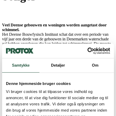
Veel Deense gebouwen en woningen worden aangetast door
schimmel.
Het Deense Bouwfysisch Instituut schat dat over een periode van
vijf jaar een derde van de gebouwen in Denemarken waterschade
zal hebben opgelopen die kan leiden tot schimmelgroei. De meeste
gevallen zijn klein en kunnen worden verholpen door
eenvoudigweg de schade te drogen. Helaas kan te late
reparatie/uitdroging leiden tot omvangrijke schade aan het gebouw
en dit kan zowel economische als menselijke kosten met zich
Samtykke
Detaljer
Om
meebrengen.
Op landelijk niveau wordt geschat dat meer dan 1 op de 10
huurwoningen getroffen is door schimmel, en de afdeling
Denne hjemmeside bruger cookies
Longziekten en Allergieën in Kopenhagen schat dat 300.000 Denen
ziek zijn als gevolg van schimmel in hun woningen.
Vi bruger cookies til at tilpasse vores indhold og
annoncer, til at vise dig funktioner til sociale medier og til
Nieuwe methoden en materialen met ingebouwde
schimmelbestendigheid
at analysere vores trafik. Vi deler også oplysninger om
Schimmelschade is niet alleen een probleem dat zich voordoet in
din brug af vores hjemmeside med vores partnere inden
oude, slecht onderhouden gebouwen en woningen, maar komt ook