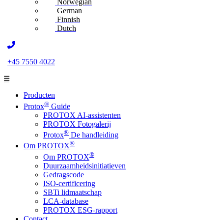
Norwegian
German
Finnish
Dutch
+45 7550 4022
Producten
®
Protox
Guide
PROTOX AI-assistenten
PROTOX Fotogalerij
®
Protox
De handleiding
®
Om PROTOX
®
Om PROTOX
Duurzaamheidsinitiatieven
Gedragscode
ISO-certificering
SBTi lidmaatschap
LCA-database
PROTOX ESG-rapport
Contact