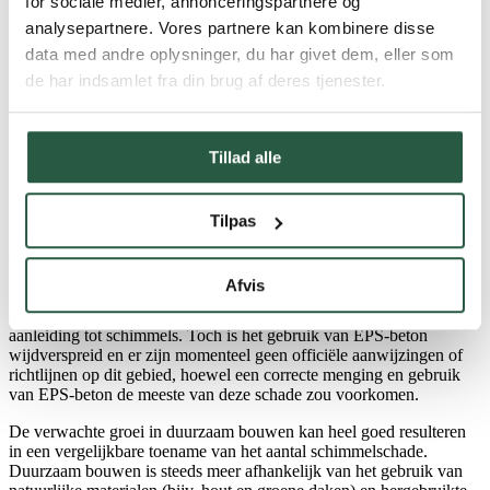
for sociale medier, annonceringspartnere og
voor in nieuwbouw. Er zijn verschillende factoren die leiden tot
schimmelschade: de algemene onderhoudstoestand van de
analysepartnere. Vores partnere kan kombinere disse
gebouwen, slechte woongewoonten, te weinig ventilatie, te weinig
data med andre oplysninger, du har givet dem, eller som
warmte in de woning, maar ook verkeerd gebruik van
de har indsamlet fra din brug af deres tjenester.
bouwmaterialen, slechte of zelfs ongeschikte bouwmaterialen en last
but not least constructiefouten.
Schimmelaantasting in dakfineer en winddichtingsplaten is een
Tillad alle
groeiend probleem. Hoewel de ventilatie in de dakruimte correct is
uitgevoerd volgens de geldende voorschriften, ontstaat er schimmel
op het dakfineer in deze constructies. Pleisterwerk op isolatie leidt
vaak tot waterinfiltratie bij ramen en dakranden, en creëert zo een
Tilpas
broedplaats voor schimmels, vooral als de isolatie is aangebracht op
een vochtgevoelige achterwand.
Afvis
EPS- of schuimbetonvloeren veroorzaken vaak vochtschade aan
aangrenzende vloeren, daken en muren, en geven daardoor
aanleiding tot schimmels. Toch is het gebruik van EPS-beton
wijdverspreid en er zijn momenteel geen officiële aanwijzingen of
richtlijnen op dit gebied, hoewel een correcte menging en gebruik
van EPS-beton de meeste van deze schade zou voorkomen.
De verwachte groei in duurzaam bouwen kan heel goed resulteren
in een vergelijkbare toename van het aantal schimmelschade.
Duurzaam bouwen is steeds meer afhankelijk van het gebruik van