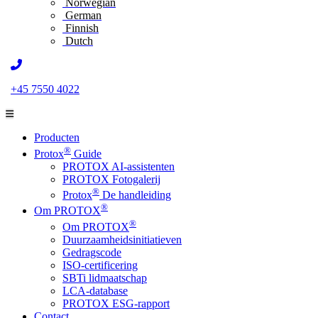
Norwegian
German
Finnish
Dutch
+45 7550 4022
Producten
®
Protox
Guide
PROTOX AI-assistenten
PROTOX Fotogalerij
®
Protox
De handleiding
®
Om PROTOX
®
Om PROTOX
Duurzaamheidsinitiatieven
Gedragscode
ISO-certificering
SBTi lidmaatschap
LCA-database
PROTOX ESG-rapport
Contact