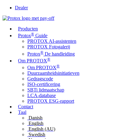
Dealer
Producten
®
Protox
Guide
PROTOX AI-assistenten
PROTOX Fotogalerij
®
Protox
De handleiding
®
Om PROTOX
®
Om PROTOX
Duurzaamheidsinitiatieven
Gedragscode
ISO-certificering
SBTi lidmaatschap
LCA-database
PROTOX ESG-rapport
Contact
Taal
Danish
English
English (AU)
Swedish