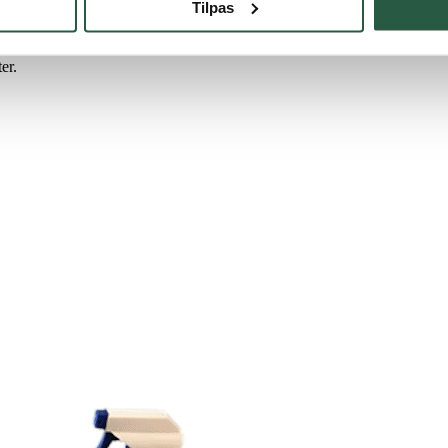
Tilpas
er.