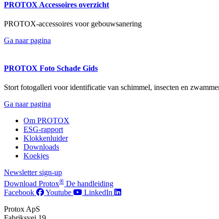
PROTOX Accessoires overzicht
PROTOX-accessoires voor gebouwsanering
Ga naar pagina
PROTOX Foto Schade Gids
Stort fotogalleri voor identificatie van schimmel, insecten en zw
Ga naar pagina
Om PROTOX
ESG-rapport
Klokkenluider
Downloads
Koekjes
Newsletter sign-up
®
Download Protox
De handleiding
Facebook
Youtube
LinkedIn
Protox ApS
Fabriksvej 19