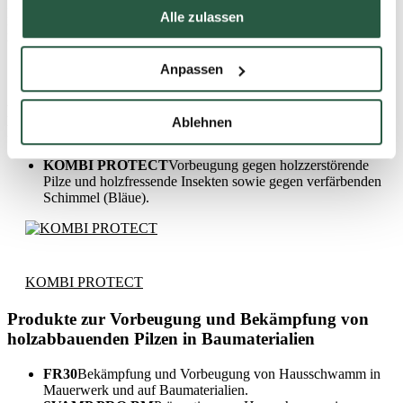
Im Gegensatz zu Schimmelpilzen können holzabbauende Pilze das
Alle zulassen
Holz zersetzen, so dass es quer oder längs der Maserung Risse
bekommt.
Anpassen
Siehe
PROTOX-Fotoführer
für Bilder von Pilzen.
Produkte zur Vorbeugung gegen holzzerstörende
Ablehnen
Pilze im Holzbau
KOMBI PROTECT
Vorbeugung gegen holzzerstörende
Pilze und holzfressende Insekten sowie gegen verfärbenden
Schimmel (Bläue).
KOMBI PROTECT
Produkte zur Vorbeugung und Bekämpfung von
holzabbauenden Pilzen in Baumaterialien
FR30
Bekämpfung und Vorbeugung von Hausschwamm in
Mauerwerk und auf Baumaterialien.