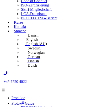
Code of Conduct
ISO-Zertifizierung
SBTi-Mitgliedschaft
LCA-Datenbank
PROTOX ESG-Bericht
Kurse
Kontakt
Sprache
Danish
English
English (AU)
Swedish
Norwegian
German
Finnish
Dutch
+45 7550 4022
Produkte
®
Protox
Guide