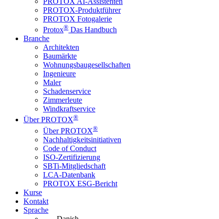
PROTOX AI-Assistenten
PROTOX-Produktführer
PROTOX Fotogalerie
®
Protox
Das Handbuch
Branche
Architekten
Baumärkte
Wohnungsbaugesellschaften
Ingenieure
Maler
Schadenservice
Zimmerleute
Windkraftservice
®
Über PROTOX
®
Über PROTOX
Nachhaltigkeitsinitiativen
Code of Conduct
ISO-Zertifizierung
SBTi-Mitgliedschaft
LCA-Datenbank
PROTOX ESG-Bericht
Kurse
Kontakt
Sprache
Danish