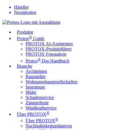
Händler
Neuigkeiten
Produkte
®
Protox
Guide
PROTOX AI-Assistenten
PROTOX-Produktführer
PROTOX Fotogalerie
®
Protox
Das Handbuch
Branche
Architekten
Baumärkte
Wohnungsbaugesellschaften
Ingenieure
Maler
Schadenservice
Zimmerleute
Windkraftservice
®
Über PROTOX
®
Über PROTOX
Nachhaltigkeitsinitiativen