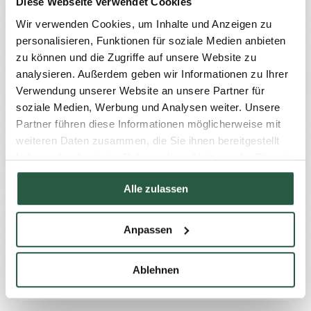
Diese Webseite verwendet Cookies
Wir verwenden Cookies, um Inhalte und Anzeigen zu
personalisieren, Funktionen für soziale Medien anbieten
zu können und die Zugriffe auf unsere Website zu
25. JUNI 2026
analysieren. Außerdem geben wir Informationen zu Ihrer
Produkte gegen holzbohrende
Verwendung unserer Website an unsere Partner für
Insekten
soziale Medien, Werbung und Analysen weiter. Unsere
Partner führen diese Informationen möglicherweise mit
weiteren Daten zusammen, die Sie ihnen bereitgestellt
haben oder die sie im Rahmen Ihrer Nutzung der Dienste
12. JUNI 2026
gesammelt haben.
Definitionen von Holzabbau
Alle zulassen
Anpassen
2. JUNI 2026
PROTOX Produkte in den
Ablehnen
Gebrauchsklassen 1-3