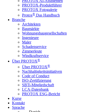
PROTOX AI-Assistenten
PROTOX-Produktführer
PROTOX Fotogalerie
®
Protox
Das Handbuch
Branche
Architekten
Baumärkte
Wohnungsbaugesellschaften
Ingenieure
Maler
Schadenservice
Zimmerleute
Windkraftservice
®
Über PROTOX
®
Über PROTOX
Nachhaltigkeitsinitiativen
Code of Conduct
ISO-Zertifizierung
SBTi-Mitgliedschaft
LCA-Datenbank
PROTOX ESG-Bericht
Kurse
Kontakt
Sprache
Danish