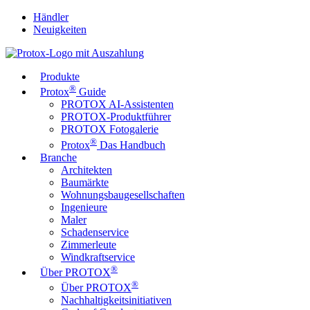
Händler
Neuigkeiten
Produkte
®
Protox
Guide
PROTOX AI-Assistenten
PROTOX-Produktführer
PROTOX Fotogalerie
®
Protox
Das Handbuch
Branche
Architekten
Baumärkte
Wohnungsbaugesellschaften
Ingenieure
Maler
Schadenservice
Zimmerleute
Windkraftservice
®
Über PROTOX
®
Über PROTOX
Nachhaltigkeitsinitiativen