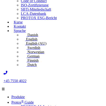
Code of Conduct
ISO-Zertifizierung
SBTi-Mitgliedschaft
LCA-Datenbank
PROTOX ESG-Bericht
Kurse
Kontakt
Sprache
Danish
English
English (AU)
Swedish
Norwegian
German
Finnish
Dutch
+45 7550 4022
Produkte
®
Protox
Guide