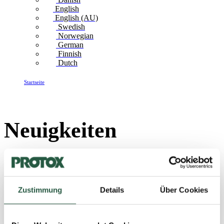
English
English (AU)
Swedish
Norwegian
German
Finnish
Dutch
Startseite
Neuigkeiten
Neuigkeiten
Zustimmung
Details
Über Cookies
7. JULI 2026
Erhalten Sie wichtige
Informationen von PROTOX