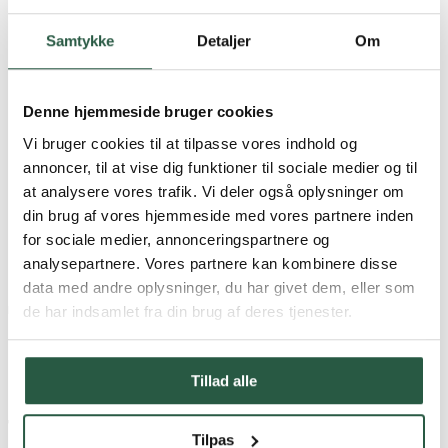
Taal
Danish
Samtykke
Detaljer
Om
English
English (AU)
Swedish
Norwegian
Denne hjemmeside bruger cookies
German
Finnish
Vi bruger cookies til at tilpasse vores indhold og
Dutch
annoncer, til at vise dig funktioner til sociale medier og til
at analysere vores trafik. Vi deler også oplysninger om
Home
din brug af vores hjemmeside med vores partnere inden
Branche
for sociale medier, annonceringspartnere og
Timmerlieden
analysepartnere. Vores partnere kan kombinere disse
data med andre oplysninger, du har givet dem, eller som
Timmerlieden
de har indsamlet fra din brug af deres tjenester.
Tillad alle
Timmerlieden
Tilpas