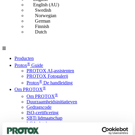
English (AU)
Swedish
Norwegian
German
Finnish
Dutch
Producten
®
Protox
Guide
PROTOX AI-assistenten
PROTOX Fotogalerij
®
Protox
De handleiding
®
Om PROTOX
®
Om PROTOX
Duurzaamheidsinitiatieven
Gedragscode
ISO-certificering
SBTi lidmaatschap
LCA-database
PROTOX ESG-rapport
Contact