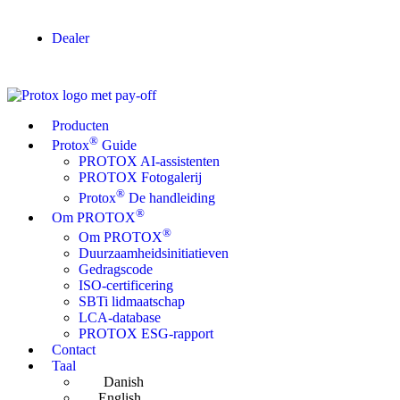
Dealer
Producten
®
Protox
Guide
PROTOX AI-assistenten
PROTOX Fotogalerij
®
Protox
De handleiding
®
Om PROTOX
®
Om PROTOX
Duurzaamheidsinitiatieven
Gedragscode
ISO-certificering
SBTi lidmaatschap
LCA-database
PROTOX ESG-rapport
Contact
Taal
Danish
English