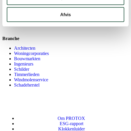
Tekst en afbeeldingen voor de pagina zijn in ontwikkeling.
Afvis
Bekijk het PROTOX productassortiment hier
Branche
Architecten
Woningcorporaties
Bouwmarkten
Ingenieurs
Schilder
Timmerlieden
Windmolenservice
Schadeherstel
Om PROTOX
ESG-rapport
Klokkenluider