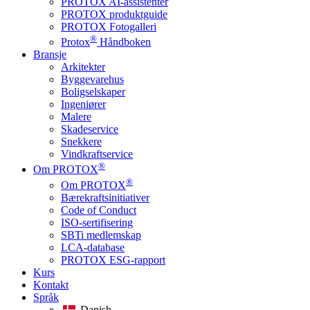
PROTOX AI-assistenter
PROTOX produktguide
PROTOX Fotogalleri
®
Protox
Håndboken
Bransje
Arkitekter
Byggevarehus
Boligselskaper
Ingeniører
Malere
Skadeservice
Snekkere
Vindkraftservice
®
Om PROTOX
®
Om PROTOX
Bærekraftsinitiativer
Code of Conduct
ISO-sertifisering
SBTi medlemskap
LCA-database
PROTOX ESG-rapport
Kurs
Kontakt
Språk
Danish