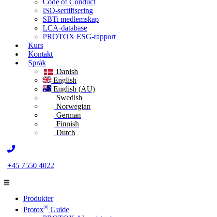
Code of Conduct
ISO-sertifisering
SBTi medlemskap
LCA-database
PROTOX ESG-rapport
Kurs
Kontakt
Språk
Danish
English
English (AU)
Swedish
Norwegian
German
Finnish
Dutch
+45 7550 4022
Produkter
®
Protox
Guide