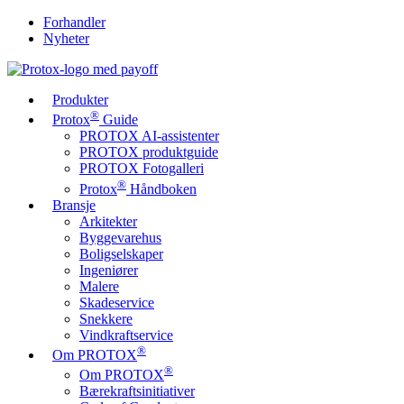
Forhandler
Nyheter
Produkter
®
Protox
Guide
PROTOX AI-assistenter
PROTOX produktguide
PROTOX Fotogalleri
®
Protox
Håndboken
Bransje
Arkitekter
Byggevarehus
Boligselskaper
Ingeniører
Malere
Skadeservice
Snekkere
Vindkraftservice
®
Om PROTOX
®
Om PROTOX
Bærekraftsinitiativer