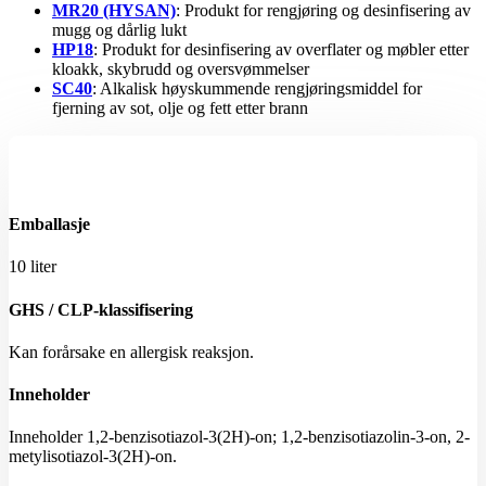
MR20 (HYSAN)
: Produkt for rengjøring og desinfisering av
mugg og dårlig lukt
HP18
: Produkt for desinfisering av overflater og møbler etter
kloakk, skybrudd og oversvømmelser
SC40
: Alkalisk høyskummende rengjøringsmiddel for
fjerning av sot, olje og fett etter brann
Emballasje
10 liter
GHS / CLP-klassifisering
Kan forårsake en allergisk reaksjon.
Inneholder
Inneholder 1,2-benzisotiazol-3(2H)-on; 1,2-benzisotiazolin-3-on, 2-
metylisotiazol-3(2H)-on.