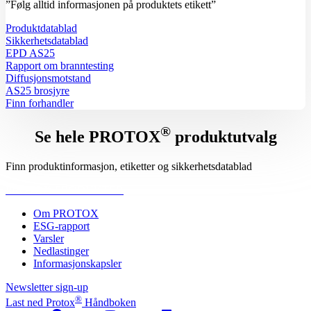
”Følg alltid informasjonen på produktets etikett”
Produktdatablad
Sikkerhetsdatablad
EPD AS25
Rapport om branntesting
Diffusjonsmotstand
AS25 brosjyre
Finn forhandler
®
Se hele PROTOX
produktutvalg
Finn produktinformasjon, etiketter og sikkerhetsdatablad
PROTOX-PRODUKTER
Om PROTOX
ESG-rapport
Varsler
Nedlastinger
Informasjonskapsler
Newsletter sign-up
®
Last ned Protox
Håndboken