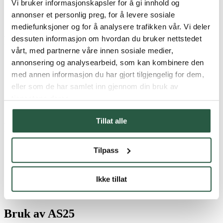
både innendørs og utendørs.
Vi bruker informasjonskapsler for å gi innhold og
annonser et personlig preg, for å levere sosiale
mediefunksjoner og for å analysere trafikken vår. Vi deler
Produktinformasjon AS25
dessuten informasjon om hvordan du bruker nettstedet
vårt, med partnerne våre innen sosiale medier,
Fiberbindemiddel for fiksering av støv og asbestfibre på alle
annonsering og analysearbeid, som kan kombinere den
overflater
med annen informasjon du har gjort tilgjengelig for dem,
Kan brukes både innendørs og utendørs
eller som de har samlet inn gjennom din bruk av
Produktet er vannbasert og VOC-fritt
Høy overflatepenetrasjon
tjenestene deres.
Tørker helt i løpet av noen få dager.
Tillat alle
Kort om AS25
Protox AS25 fikserer støv og asbestfibre på alle overflater både
Tilpass
innendørs og utendørs før de fjernes/rives, f.eks. takplater,
isolasjonsmaterialer, gips, maling og lignende belegg og materialer,
for å redusere risikoen for støv- og fiberdannelse og -spredning.
Ikke tillat
Kun for profesjonell bruk.
Bruk av AS25