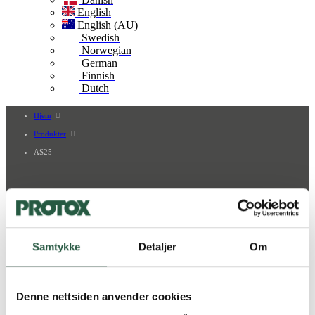
English
English (AU)
Swedish
Norwegian
German
Finnish
Dutch
Hjem
Produkter
AS25
AS25
Samtykke
Detaljer
Om
AS25 - Fiberbindemiddel for fiksering av støv og
asbestfibre
AS25 brukes til å fiksere støv og asbest på overflater før fjerning av
Denne nettsiden anvender cookies
f.eks. takplater, isolasjonsmaterialer, gips og maling. Kan brukes