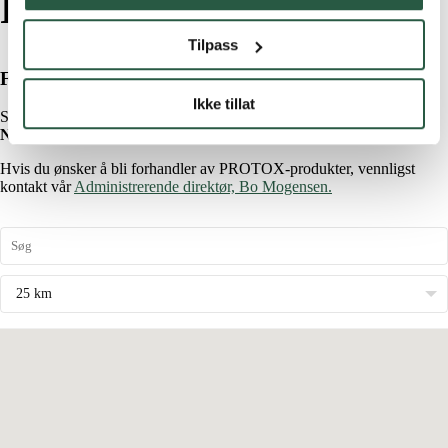
Forhandler
Tilpass
Finn en PROTOX-forhandler i nærheten av deg
Ikke tillat
Skriv inn land, by eller postnummer, og trykk ENTER.
Notater:
Ikke alle forhandlerne våre fører hele sortimentet.
Hvis du ønsker å bli forhandler av PROTOX-produkter, vennligst
kontakt vår
Administrerende direktør, Bo Mogensen.
25 km