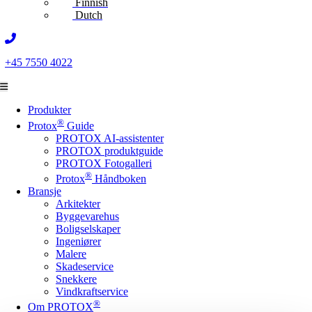
Finnish
Dutch
+45 7550 4022
Produkter
®
Protox
Guide
PROTOX AI-assistenter
PROTOX produktguide
PROTOX Fotogalleri
®
Protox
Håndboken
Bransje
Arkitekter
Byggevarehus
Boligselskaper
Ingeniører
Malere
Skadeservice
Snekkere
Vindkraftservice
®
Om PROTOX