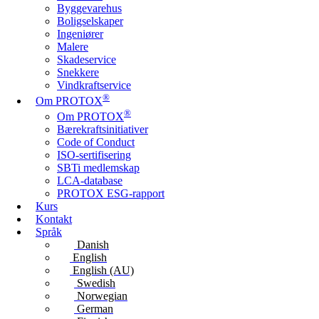
Byggevarehus
Boligselskaper
Ingeniører
Malere
Skadeservice
Snekkere
Vindkraftservice
®
Om PROTOX
®
Om PROTOX
Bærekraftsinitiativer
Code of Conduct
ISO-sertifisering
SBTi medlemskap
LCA-database
PROTOX ESG-rapport
Kurs
Kontakt
Språk
Danish
English
English (AU)
Swedish
Norwegian
German