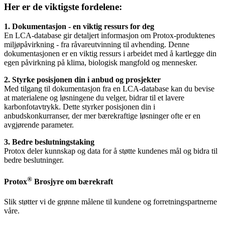
Her er de viktigste fordelene:
1. Dokumentasjon - en viktig ressurs for deg
En LCA-database gir detaljert informasjon om Protox-produktenes
miljøpåvirkning - fra råvareutvinning til avhending. Denne
dokumentasjonen er en viktig ressurs i arbeidet med å kartlegge din
egen påvirkning på klima, biologisk mangfold og mennesker.
2. Styrke posisjonen din i anbud og prosjekter
Med tilgang til dokumentasjon fra en LCA-database kan du bevise
at materialene og løsningene du velger, bidrar til et lavere
karbonfotavtrykk. Dette styrker posisjonen din i
anbudskonkurranser, der mer bærekraftige løsninger ofte er en
avgjørende parameter.
3. Bedre beslutningstaking
Protox deler kunnskap og data for å støtte kundenes mål og bidra til
bedre beslutninger.
®
Protox
Brosjyre om bærekraft
Slik støtter vi de grønne målene til kundene og forretningspartnerne
våre.