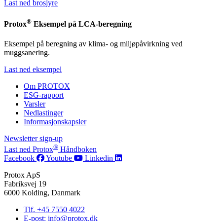
Last ned brosjyre
®
Protox
Eksempel på LCA-beregning
Eksempel på beregning av klima- og miljøpåvirkning ved
muggsanering.
Last ned eksempel
Om PROTOX
ESG-rapport
Varsler
Nedlastinger
Informasjonskapsler
Newsletter sign-up
®
Last ned Protox
Håndboken
Facebook
Youtube
Linkedin
Protox ApS
Fabriksvej 19
6000 Kolding, Danmark
Tlf. +45 7550 4022
E-post: info@protox.dk