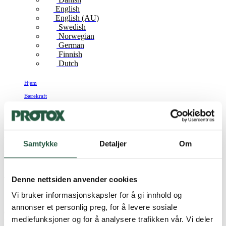
English
English (AU)
Swedish
Norwegian
German
Finnish
Dutch
Hjem
Bærekraft
LCA-database
LCA-database
Samtykke
Detaljer
Om
Verdifull dokumentasjon
Denne nettsiden anvender cookies
Vi bruker informasjonskapsler for å gi innhold og
Som en viktig del av handlingsplanen vår har vi utviklet en LCA-
annonser et personlig preg, for å levere sosiale
database med livssyklusvurderinger av hvert produkts innvirkning
mediefunksjoner og for å analysere trafikken vår. Vi deler
på klima, miljø (inkludert biologisk mangfold) og menneskers helse.