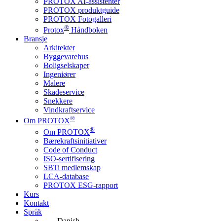
PROTOX AI-assistenter
PROTOX produktguide
PROTOX Fotogalleri
®
Protox
Håndboken
Bransje
Arkitekter
Byggevarehus
Boligselskaper
Ingeniører
Malere
Skadeservice
Snekkere
Vindkraftservice
®
Om PROTOX
®
Om PROTOX
Bærekraftsinitiativer
Code of Conduct
ISO-sertifisering
SBTi medlemskap
LCA-database
PROTOX ESG-rapport
Kurs
Kontakt
Språk
Danish