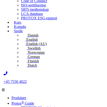
Code of Conduct
ISO-sertifisering
SBTi medlemskap
LCA-database
PROTOX ESG-rapport
Kurs
Kontakt
Språk
Danish
English
English (AU)
Swedish
Norwegian
German
Finnish
Dutch
+45 7550 4022
Produkter
®
Protox
Guide