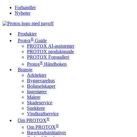
Forhandler
Nyheter
Produkter
®
Protox
Guide
PROTOX AI-assistenter
PROTOX produktguide
PROTOX Fotogalleri
®
Protox
Håndboken
Bransje
Arkitekter
Byggevarehus
Boligselskaper
Ingeniører
Malere
Skadeservice
Snekkere
Vindkraftservice
®
Om PROTOX
®
Om PROTOX
Bærekraftsinitiativer