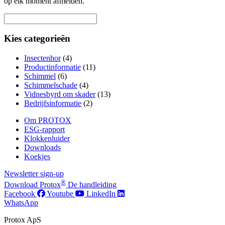
op elk moment afmelden.
Kies categorieën
Insectenhor
(4)
Productinformatie
(11)
Schimmel
(6)
Schimmelschade
(4)
Vidnesbyrd om skader
(13)
Bedrijfsinformatie
(2)
Om PROTOX
ESG-rapport
Klokkenluider
Downloads
Koekjes
Newsletter sign-up
®
Download Protox
De handleiding
Facebook
Youtube
LinkedIn
WhatsApp
Protox ApS