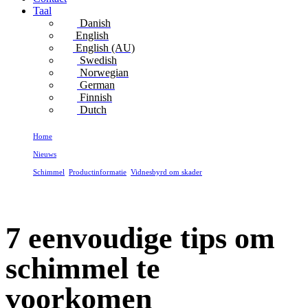
Taal
Danish
English
English (AU)
Swedish
Norwegian
German
Finnish
Dutch
Home
Nieuws
Schimmel
,
Productinformatie
,
Vidnesbyrd om skader
7 eenvoudige tips om schimmel te voorkomen
7 eenvoudige tips om
schimmel te
voorkomen