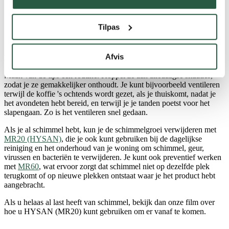
zich kunnen vormen.
Houd je woning schoon. Dit maakt het gemakkelijker om
oppervlakken droog en schoon te houden, en om te zien of
Tilpas
er schimmel ontstaat.
Afvis
Bonustip:
Maak van de tips een routine. Koppel ze aan alledaagse situaties,
zodat je ze gemakkelijker onthoudt. Je kunt bijvoorbeeld ventileren
terwijl de koffie 's ochtends wordt gezet, als je thuiskomt, nadat je
het avondeten hebt bereid, en terwijl je je tanden poetst voor het
slapengaan. Zo is het ventileren snel gedaan.
Als je al schimmel hebt, kun je de schimmelgroei verwijderen met
MR20 (HYSAN)
, die je ook kunt gebruiken bij de dagelijkse
reiniging en het onderhoud van je woning om schimmel, geur,
virussen en bacteriën te verwijderen. Je kunt ook preventief werken
met
MR60
, wat ervoor zorgt dat schimmel niet op dezelfde plek
terugkomt of op nieuwe plekken ontstaat waar je het product hebt
aangebracht.
Als u helaas al last heeft van schimmel, bekijk dan onze film over
hoe u HYSAN (MR20) kunt gebruiken om er vanaf te komen.