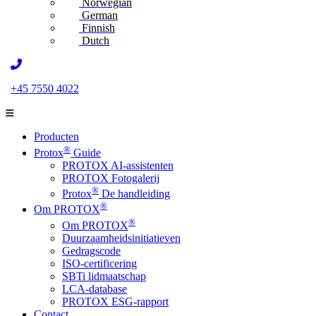
Norwegian
German
Finnish
Dutch
+45 7550 4022
Producten
®
Protox
Guide
PROTOX AI-assistenten
PROTOX Fotogalerij
®
Protox
De handleiding
®
Om PROTOX
®
Om PROTOX
Duurzaamheidsinitiatieven
Gedragscode
ISO-certificering
SBTi lidmaatschap
LCA-database
PROTOX ESG-rapport
Contact