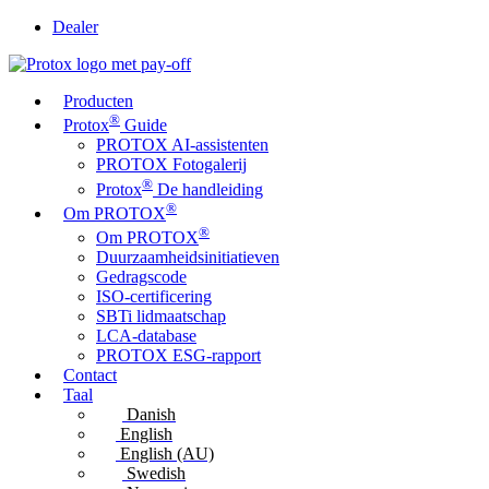
Dealer
Producten
®
Protox
Guide
PROTOX AI-assistenten
PROTOX Fotogalerij
®
Protox
De handleiding
®
Om PROTOX
®
Om PROTOX
Duurzaamheidsinitiatieven
Gedragscode
ISO-certificering
SBTi lidmaatschap
LCA-database
PROTOX ESG-rapport
Contact
Taal
Danish
English
English (AU)
Swedish