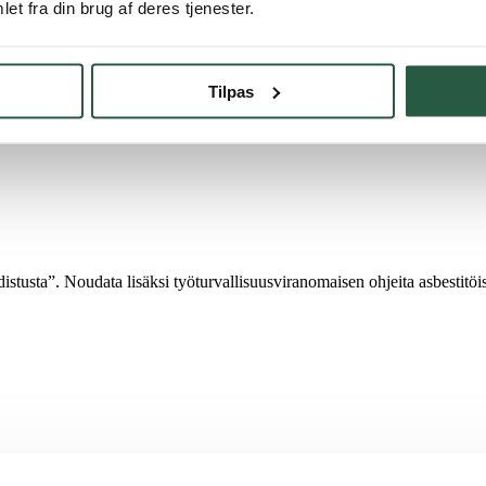
et fra din brug af deres tjenester.
, joista voi irrota pölyä tai kuituja, mukaan lukien asbestikuituja, kuten 
lästynyt.
Tilpas
istusta”. Noudata lisäksi työturvallisuusviranomaisen ohjeita asbestitö