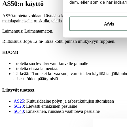
dem, eller som de har indsaml
AS50:n käyttö
AS50-tuotetta voidaan käyttää sekä sisä- että ulkotiloissa materiaaleilla
matalapaineisella ruiskulla, telalla tai siveltimellä, kunnes pinta on kyl
Afvis
Laimennus: Laimentamaton.
Riittoisuus: Jopa 12 m² litraa kohti pinnan imukykyyn riippuen.
HUOM!
Tuotetta saa levittää vain kuivalle pinnalle
Tuotetta ei saa laimentaa.
Tärkeää: ”Tuote ei korvaa suojavarusteiden käyttöä tai jälkipuhd
asbestitöiden päättymistä.
Liittyvät tuotteet
AS25
: Kuitusideaine pölyn ja asbestikuitujen sitomiseen
SC20
: Lievästi emäksinen pesuaine
SC40
: Emäksinen, runsaasti vaahtoava pesuaine