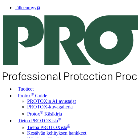
Jälleenmyyjä
Tuotteet
®
Protox
Guide
PROTOXin AI-avustajat
PROTOX-kuvagalleria
®
Protox
Käsikirja
®
Tietoa PROTOXista
®
Tietoa PROTOXista
Kestävän kehityksen hankkeet