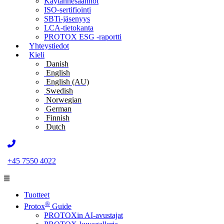
Käytännesäännöt
ISO-sertifiointi
SBTi-jäsenyys
LCA-tietokanta
PROTOX ESG -raportti
Yhteystiedot
Kieli
Danish
English
English (AU)
Swedish
Norwegian
German
Finnish
Dutch
+45 7550 4022
Tuotteet
®
Protox
Guide
PROTOXin AI-avustajat