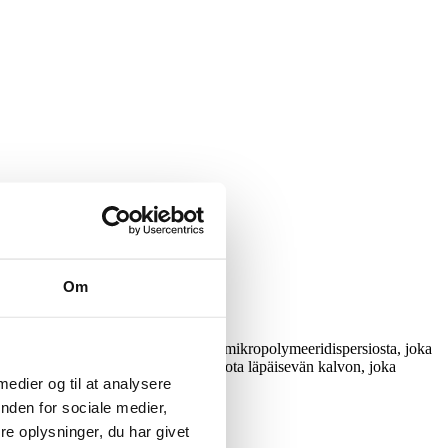
Om
itujen kiinnittämiseen. AS50 koostuu mikropolymeeridispersiosta, joka
rappaukselle. AS50 muodostaa diffuusiota läpäisevän kalvon, joka
 medier og til at analysere
nden for sociale medier,
e oplysninger, du har givet