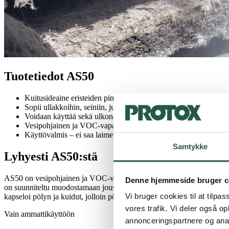
Tuotetiedot AS50
Kuitusideaine eristeiden pinnalla olevan pölyn ja asbestikuituje
Sopii ullakkoihin, seiniin, julkisivuihin ja kellareihin
Voidaan käyttää sekä ulkona että sisällä
Vesipohjainen ja VOC-vapaa
Käyttövalmis – ei saa laimentaa.
Samtykke
Lyhyesti AS50:stä
AS50 on vesipohjainen ja VOC-vapaa kuitujen sitova aine, joka on suun
Denne hjemmeside bruger c
on suunniteltu muodostamaan joustava kalvo eristemateriaaleille ja mui
Vi bruger cookies til at tilpas
kapseloi pölyn ja kuidut, jolloin pölyn ja kuitujen leviäminen minimoi
vores trafik. Vi deler også 
Vain ammattikäyttöön
annonceringspartnere og anal