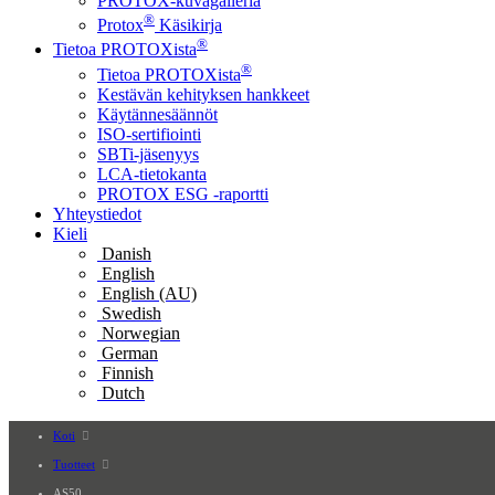
PROTOX-kuvagalleria
®
Protox
Käsikirja
®
Tietoa PROTOXista
®
Tietoa PROTOXista
Kestävän kehityksen hankkeet
Käytännesäännöt
ISO-sertifiointi
SBTi-jäsenyys
LCA-tietokanta
PROTOX ESG -raportti
Yhteystiedot
Kieli
Danish
English
English (AU)
Swedish
Norwegian
German
Finnish
Dutch
Koti
Tuotteet
AS50