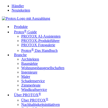
Händler
Neuigkeiten
Produkte
®
Protox
Guide
PROTOX AI-Assistenten
PROTOX-Produktführer
PROTOX Fotogalerie
®
Protox
Das Handbuch
Branche
Architekten
Baumärkte
Wohnungsbaugesellschaften
Ingenieure
Maler
Schadenservice
Zimmerleute
Windkraftservice
®
Über PROTOX
®
Über PROTOX
Nachhaltigkeitsinitiativen