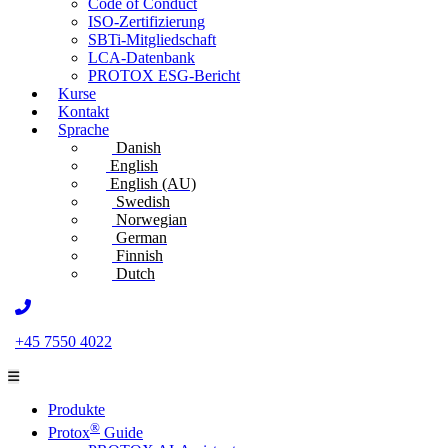
Code of Conduct
ISO-Zertifizierung
SBTi-Mitgliedschaft
LCA-Datenbank
PROTOX ESG-Bericht
Kurse
Kontakt
Sprache
Danish
English
English (AU)
Swedish
Norwegian
German
Finnish
Dutch
+45 7550 4022
Produkte
®
Protox
Guide