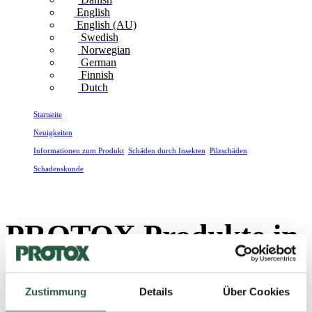
English
English (AU)
Swedish
Norwegian
German
Finnish
Dutch
Startseite
Neuigkeiten
Informationen zum Produkt
,
Schäden durch Insekten
,
Pilzschäden
,
Schadenskunde
PROTOX Produkte in den Gebrauchsklassen 1-3
PROTOX Produkte in
den Gebrauchsklassen
1-3
Zustimmung
Details
Über Cookies