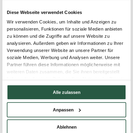
Diese Webseite verwendet Cookies
PROTOX Produkte in Nutzungsklasse 1
Wir verwenden Cookies, um Inhalte und Anzeigen zu
Verwendungsklasse 2 bezieht sich auf Situationen, in denen:
personalisieren, Funktionen für soziale Medien anbieten
zu können und die Zugriffe auf unsere Website zu
1) Der Baum oder das Holzprodukt befindet sich innerhalb einer
Konstruktion und ist keiner Witterung oder Feuchtigkeit ausgesetzt.
analysieren. Außerdem geben wir Informationen zu Ihrer
2) Befall av sopp eller treødeleggende sopp er ubetydelig og alltid
Verwendung unserer Website an unsere Partner für
utilsiktet. Dette kan være sperrer, under gulv, i skjørt, hulrom og
soziale Medien, Werbung und Analysen weiter. Unsere
andre overflater der mennesker ikke kommer i umiddelbar kontakt
med den behandlede overflaten.
Partner führen diese Informationen möglicherweise mit
weiteren Daten zusammen, die Sie ihnen bereitgestellt
PROTOX Produkte zugelassen für Gebrauchsklasse 1:
INSEKT
haben oder die sie im Rahmen Ihrer Nutzung der Dienste
und
INSEKT KONC
gesammelt haben.
Alle zulassen
PROTOX Produkte in Gebrauchsklasse 2
Anpassen
Verwendungsklasse 2 bezieht sich auf Situationen, in denen:
Das Holzprodukt ist abgedeckt und nicht den Witterungseinflüssen
Ablehnen
(insbesondere Regen und Schlagregen) ausgesetzt, wobei