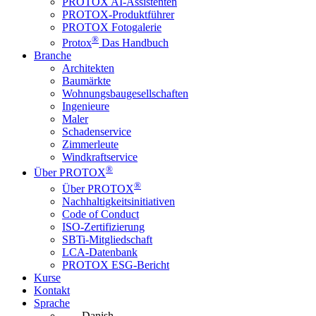
PROTOX AI-Assistenten
PROTOX-Produktführer
PROTOX Fotogalerie
®
Protox
Das Handbuch
Branche
Architekten
Baumärkte
Wohnungsbaugesellschaften
Ingenieure
Maler
Schadenservice
Zimmerleute
Windkraftservice
®
Über PROTOX
®
Über PROTOX
Nachhaltigkeitsinitiativen
Code of Conduct
ISO-Zertifizierung
SBTi-Mitgliedschaft
LCA-Datenbank
PROTOX ESG-Bericht
Kurse
Kontakt
Sprache
Danish