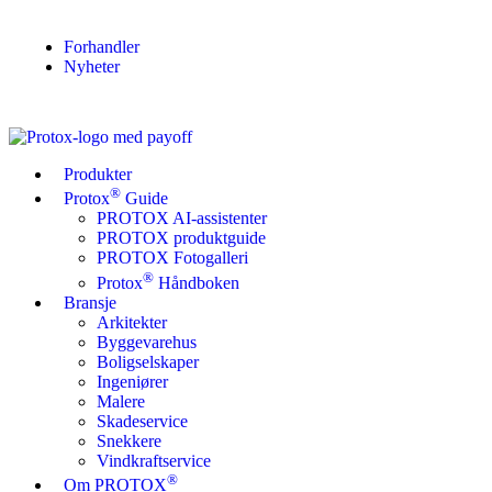
Forhandler
Nyheter
Produkter
®
Protox
Guide
PROTOX AI-assistenter
PROTOX produktguide
PROTOX Fotogalleri
®
Protox
Håndboken
Bransje
Arkitekter
Byggevarehus
Boligselskaper
Ingeniører
Malere
Skadeservice
Snekkere
Vindkraftservice
®
Om PROTOX