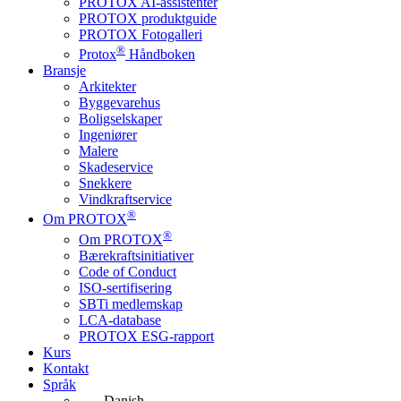
PROTOX AI-assistenter
PROTOX produktguide
PROTOX Fotogalleri
®
Protox
Håndboken
Bransje
Arkitekter
Byggevarehus
Boligselskaper
Ingeniører
Malere
Skadeservice
Snekkere
Vindkraftservice
®
Om PROTOX
®
Om PROTOX
Bærekraftsinitiativer
Code of Conduct
ISO-sertifisering
SBTi medlemskap
LCA-database
PROTOX ESG-rapport
Kurs
Kontakt
Språk
Danish