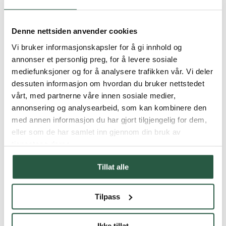
Produktguide for vannskadesanering
Denne nettsiden anvender cookies
Produkter for rengjøring og desinfeksjon etter
Vi bruker informasjonskapsler for å gi innhold og
vannskader
annonser et personlig preg, for å levere sosiale
Oversikt over vannskader
mediefunksjoner og for å analysere trafikken vår. Vi deler
dessuten informasjon om hvordan du bruker nettstedet
vårt, med partnerne våre innen sosiale medier,
Vannskader oppstår når byggematerialer utsettes for fukt eller
vanninntrengning - typisk som følge av lekkasjer,
annonsering og analysearbeid, som kan kombinere den
oversvømmelser eller feilaktige installasjoner. Fuktige
med annen informasjon du har gjort tilgjengelig for dem,
konstruksjoner skaper ideelle vekstforhold for mugg og bakterier,
eller som de har samlet inn gjennom din bruk av
noe som kan føre til både helseproblemer og bygningsskader.
Rask og korrekt utbedring er avgjørende for å forhindre
tjenestene deres.
permanente skader på materialer og sikre et sunt innemiljø.
Tillat alle
Produkter for rengjøring og desinfisering av
vannskader
Tilpass
WR10
: Desinfisering av overflater og løsøre etter
vannskader.
Ikke tillat