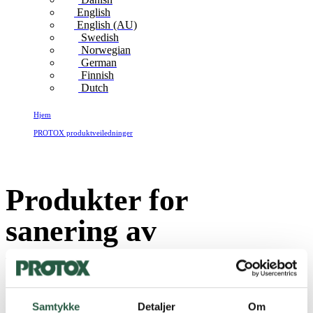
English
English (AU)
Swedish
Norwegian
German
Finnish
Dutch
Hjem
PROTOX produktveiledninger
Produkter for sanering av vannskader
Produkter for
sanering av
vannskader
Samtykke
Detaljer
Om