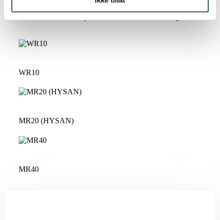
MR20 (HYSAN)
: Rengjøring og desinfeksjon av mugg.
MR40
: Desinfeksjon av store horisontale betongflater.
WR10
MR20 (HYSAN)
MR40