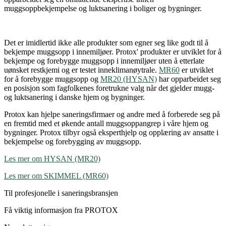
muggsoppbekjempelse og luktsanering i boliger og bygninger.
Det er imidlertid ikke alle produkter som egner seg like godt til å
bekjempe muggsopp i innemiljøer. Protox' produkter er utviklet for å
bekjempe og forebygge muggsopp i innemiljøer uten å etterlate
uønsket restkjemi og er testet inneklimanøytrale.
MR60
er utviklet
for å forebygge muggsopp og
MR20 (HYSAN)
har opparbeidet seg
en posisjon som fagfolkenes foretrukne valg når det gjelder mugg-
og luktsanering i danske hjem og bygninger.
Protox kan hjelpe saneringsfirmaer og andre med å forberede seg på
en fremtid med et økende antall muggsoppangrep i våre hjem og
bygninger. Protox tilbyr også eksperthjelp og opplæring av ansatte i
bekjempelse og forebygging av muggsopp.
Les mer om HYSAN (MR20)
Les mer om SKIMMEL (MR60)
Til profesjonelle i saneringsbransjen
Få viktig informasjon fra PROTOX