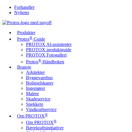
Forhandler
Nyheter
Produkter
®
Protox
Guide
PROTOX AI-assistenter
PROTOX produktguide
PROTOX Fotogalleri
®
Protox
Håndboken
Bransje
Arkitekter
Byggevarehus
Boligselskaper
Ingeniører
Malere
Skadeservice
Snekkere
Vindkraftservice
®
Om PROTOX
®
Om PROTOX
Bærekraftsinitiativer