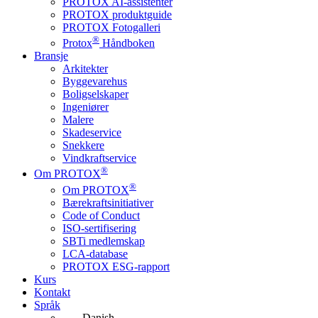
PROTOX AI-assistenter
PROTOX produktguide
PROTOX Fotogalleri
®
Protox
Håndboken
Bransje
Arkitekter
Byggevarehus
Boligselskaper
Ingeniører
Malere
Skadeservice
Snekkere
Vindkraftservice
®
Om PROTOX
®
Om PROTOX
Bærekraftsinitiativer
Code of Conduct
ISO-sertifisering
SBTi medlemskap
LCA-database
PROTOX ESG-rapport
Kurs
Kontakt
Språk
Danish