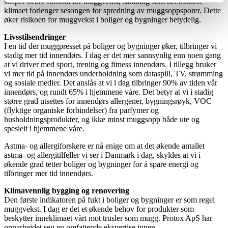
skaper bedre forhold for muggvekst, samtidig som det mildere
klimaet forlenger sesongen for spredning av muggsoppsporer. Dette
øker risikoen for muggvekst i boliger og bygninger betydelig.
Livsstilsendringer
I en tid der muggpresset på boliger og bygninger øker, tilbringer vi
stadig mer tid innendørs. I dag er det mer sannsynlig enn noen gang
at vi driver med sport, trening og fitness innendørs. I tillegg bruker
vi mer tid på innendørs underholdning som dataspill, TV, strømming
og sosiale medier. Det anslås at vi i dag tilbringer 90% av tiden vår
innendørs, og rundt 65% i hjemmene våre. Det betyr at vi i stadig
større grad utsettes for innendørs allergener, bygningsrøyk, VOC
(flyktige organiske forbindelser) fra parfymer og
husholdningsprodukter, og ikke minst muggsopp både ute og
spesielt i hjemmene våre.
Astma- og allergiforskere er nå enige om at det økende antallet
astma- og allergitilfeller vi ser i Danmark i dag, skyldes at vi i
økende grad tetter boliger og bygninger for å spare energi og
tilbringer mer tid innendørs.
Klimavennlig bygging og renovering
Den første indikatoren på fukt i boliger og bygninger er som regel
muggvekst. I dag er det et økende behov for produkter som
beskytter inneklimaet vårt mot trusler som mugg. Protox ApS har
opparbeidet seg en omfattende ekspertise innen