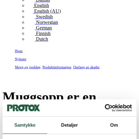
English
English (AU)
Swedish
Norwegian
German
Finnish
Dutch
Hjem
Nyheter
Mugg og jordslag
,
Produktinformasjon
,
Omfang av skader
Muggsopp er en økende trussel mot sunne innemiljøer
Muggsopp er en
økende trussel mot
sunne innemiljøer
Samtykke
Detaljer
Om