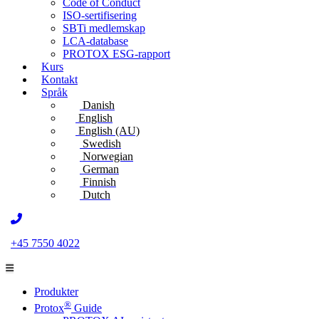
Code of Conduct
ISO-sertifisering
SBTi medlemskap
LCA-database
PROTOX ESG-rapport
Kurs
Kontakt
Språk
Danish
English
English (AU)
Swedish
Norwegian
German
Finnish
Dutch
+45 7550 4022
Produkter
®
Protox
Guide