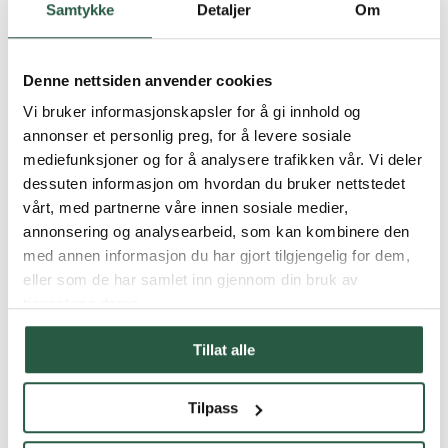
PROTOX AI-assistenter
Samtykke
Detaljer
Om
PROTOX produktguide
PROTOX Fotogalleri
®
Protox
Håndboken
Bransje
Denne nettsiden anvender cookies
Arkitekter
Vi bruker informasjonskapsler for å gi innhold og
Byggevarehus
Boligselskaper
annonser et personlig preg, for å levere sosiale
Ingeniører
mediefunksjoner og for å analysere trafikken vår. Vi deler
Malere
dessuten informasjon om hvordan du bruker nettstedet
Skadeservice
Snekkere
vårt, med partnerne våre innen sosiale medier,
Vindkraftservice
annonsering og analysearbeid, som kan kombinere den
®
Om PROTOX
med annen informasjon du har gjort tilgjengelig for dem,
®
Om PROTOX
eller som de har samlet inn gjennom din bruk av
Bærekraftsinitiativer
Code of Conduct
tjenestene deres.
ISO-sertifisering
SBTi medlemskap
Tillat alle
LCA-database
PROTOX ESG-rapport
Kurs
Tilpass
Kontakt
Språk
Danish