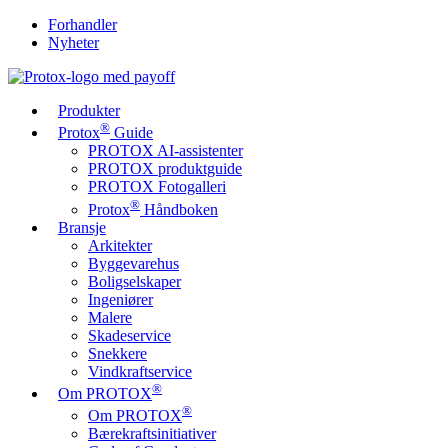
Forhandler
Nyheter
Produkter
®
Protox
Guide
PROTOX AI-assistenter
PROTOX produktguide
PROTOX Fotogalleri
®
Protox
Håndboken
Bransje
Arkitekter
Byggevarehus
Boligselskaper
Ingeniører
Malere
Skadeservice
Snekkere
Vindkraftservice
®
Om PROTOX
®
Om PROTOX
Bærekraftsinitiativer