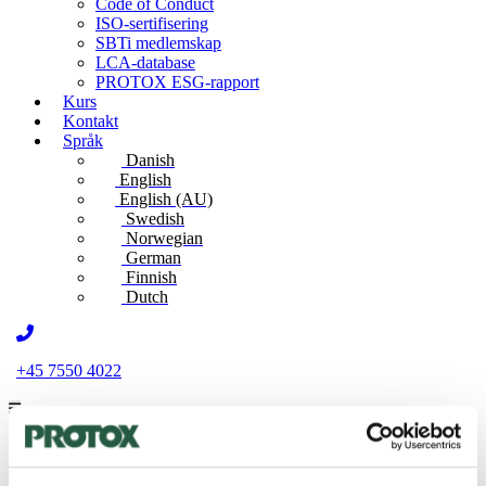
Code of Conduct
ISO-sertifisering
SBTi medlemskap
LCA-database
PROTOX ESG-rapport
Kurs
Kontakt
Språk
Danish
English
English (AU)
Swedish
Norwegian
German
Finnish
Dutch
+45 7550 4022
Produkter
®
Protox
Guide