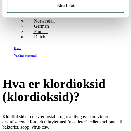
English
Ikke tillat
English (AU)
Swedish
Norwegian
German
Finnish
Dutch
Hjem
Vanlige spørsmål
Hva er klordioksid (klordioksid)?
Hva er klordioksid
(klordioksid)?
Klordioksid er en svært ustabil og reaktiv gass som virker
desinfiserende fordi den bryter ned (oksiderer) cellemembranen til
bakterier, sopp, virus osv.