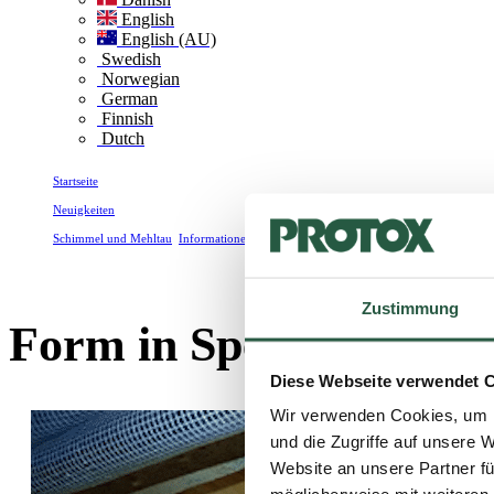
English
English (AU)
Swedish
Norwegian
German
Finnish
Dutch
Startseite
Neuigkeiten
Schimmel und Mehltau
,
Informationen zum Produkt
,
Schadenskunde
Form in Sperrholz
Zustimmung
Form in Sperrholz
Diese Webseite verwendet 
Wir verwenden Cookies, um I
und die Zugriffe auf unsere 
Website an unsere Partner fü