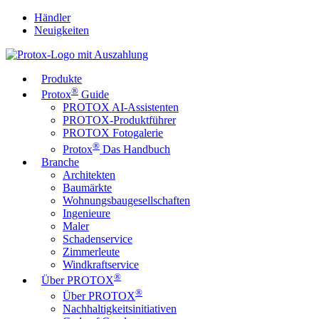
Händler
Neuigkeiten
Produkte
®
Protox
Guide
PROTOX AI-Assistenten
PROTOX-Produktführer
PROTOX Fotogalerie
®
Protox
Das Handbuch
Branche
Architekten
Baumärkte
Wohnungsbaugesellschaften
Ingenieure
Maler
Schadenservice
Zimmerleute
Windkraftservice
®
Über PROTOX
®
Über PROTOX
Nachhaltigkeitsinitiativen