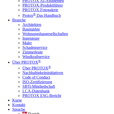
PROTOX AI-Assistenten
PROTOX-Produktführer
PROTOX Fotogalerie
®
Protox
Das Handbuch
Branche
Architekten
Baumärkte
Wohnungsbaugesellschaften
Ingenieure
Maler
Schadenservice
Zimmerleute
Windkraftservice
®
Über PROTOX
®
Über PROTOX
Nachhaltigkeitsinitiativen
Code of Conduct
ISO-Zertifizierung
SBTi-Mitgliedschaft
LCA-Datenbank
PROTOX ESG-Bericht
Kurse
Kontakt
Sprache
Danish