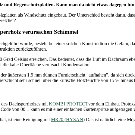
lz und Regenschutzplatten. Kann man da nicht etwas dagegen tun
zplatten als Windschutz eingebaut. Der Unterschied besteht darin, das
 welcher?
perrholz verursachen Schimmel
hgeführt wurde, besteht bei einer solchen Konstruktion die Gefahr, da
truktion zurückzuführen.
0 Grad Celsius erreichen. Das bedeutet, dass die Luft im Dachraum eben
d die kalte Oberfläche verursacht Kondensation.
 der äußersten 1,5 mm dünnen Furnierschicht "aufhalten", da sich direkt
ierschicht sehr schnell über die kritische Holzfeuchte von 15 % hinaus
te des Dachsperrholzes mit
KOMBI PROTECT
vor dem Einbau. ProtoxA
de von 00-1 kann es mit einer einfachen Gartenspritze aufgetragen wer
hat, ist eine Reinigung mit
MR20 (HYSAN)
Das ist natürlich eine Mög