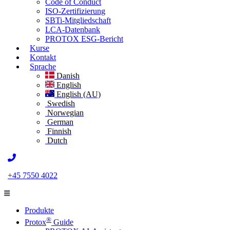
Code of Conduct
ISO-Zertifizierung
SBTi-Mitgliedschaft
LCA-Datenbank
PROTOX ESG-Bericht
Kurse
Kontakt
Sprache
Danish
English
English (AU)
Swedish
Norwegian
German
Finnish
Dutch
+45 7550 4022
Produkte
®
Protox
Guide