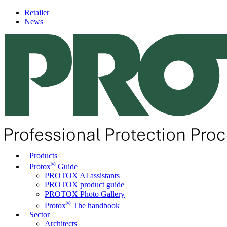
Retailer
News
Products
®
Protox
Guide
PROTOX AI assistants
PROTOX product guide
PROTOX Photo Gallery
®
Protox
The handbook
Sector
Architects