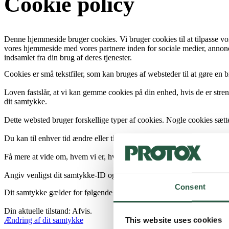
Cookie policy
Denne hjemmeside bruger cookies. Vi bruger cookies til at tilpasse vore
vores hjemmeside med vores partnere inden for sociale medier, annonc
indsamlet fra din brug af deres tjenester.
Cookies er små tekstfiler, som kan bruges af websteder til at gøre en b
Loven fastslår, at vi kan gemme cookies på din enhed, hvis de er stren
dit samtykke.
Dette websted bruger forskellige typer af cookies. Nogle cookies sættes 
Du kan til enhver tid ændre eller tilbagetrække dit samtykke fra Coo
Få mere at vide om, hvem vi er, hvordan du kan kontakte os, og hvorda
Angiv venligst dit samtykke-ID og -dato, når du kontakter os angåend
Consent
Dit samtykke gælder for følgende domæner: protox.dk
Din aktuelle tilstand: Afvis.
Ændring af dit samtykke
This website uses cookies