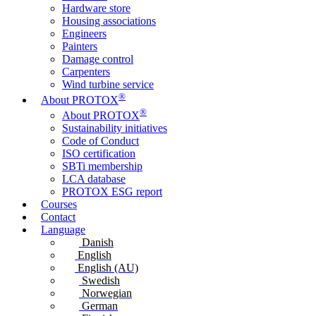
Hardware store
Housing associations
Engineers
Painters
Damage control
Carpenters
Wind turbine service
®
About PROTOX
®
About PROTOX
Sustainability initiatives
Code of Conduct
ISO certification
SBTi membership
LCA database
PROTOX ESG report
Courses
Contact
Language
Danish
English
English (AU)
Swedish
Norwegian
German