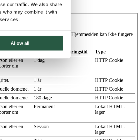
se our traffic. We also share
ers who may combine it with
 services.
g til sikre områder af hjemmesiden. Hjemmesiden kan ikke fungere
Allow all
Maksimal opbevaringstid
Type
son eller en
1 dag
HTTP Cookie
pporter om
itet.
1 år
HTTP Cookie
tuelle domæne.
1 år
HTTP Cookie
tuelle domæne.
180 dage
HTTP Cookie
son eller en
Permanent
Lokalt HTML-
pporter om
lager
son eller en
Session
Lokalt HTML-
lager