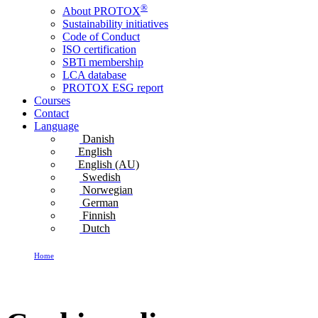
®
About PROTOX
Sustainability initiatives
Code of Conduct
ISO certification
SBTi membership
LCA database
PROTOX ESG report
Courses
Contact
Language
Danish
English
English (AU)
Swedish
Norwegian
German
Finnish
Dutch
Home
Cookie policy