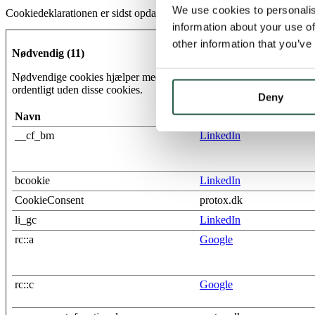
We use cookies to personalis
Cookiedeklarationen er sidst opdateret d. 05/08/2026 af
Cookiebot
:
information about your use of
other information that you’ve
Nødvendig (11)
Nødvendige cookies hjælper med at gøre en hjemmeside brugbar ved
ordentligt uden disse cookies.
Deny
Navn
Udbyder
__cf_bm
LinkedIn
bcookie
LinkedIn
CookieConsent
protox.dk
li_gc
LinkedIn
rc::a
Google
rc::c
Google