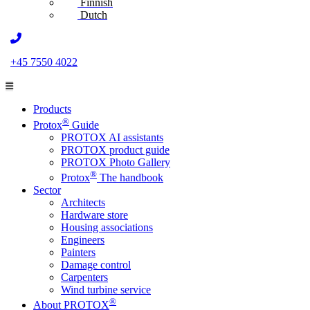
Finnish
Dutch
+45 7550 4022
Products
®
Protox
Guide
PROTOX AI assistants
PROTOX product guide
PROTOX Photo Gallery
®
Protox
The handbook
Sector
Architects
Hardware store
Housing associations
Engineers
Painters
Damage control
Carpenters
Wind turbine service
®
About PROTOX