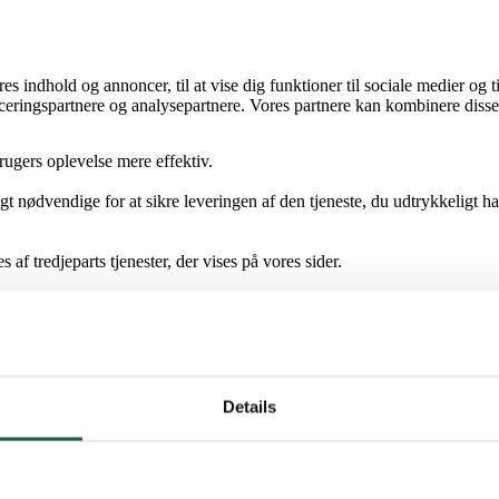
s indhold og annoncer, til at vise dig funktioner til sociale medier og t
eringspartnere og analysepartnere. Vores partnere kan kombinere disse
rugers oplevelse mere effektiv.
gt nødvendige for at sikre leveringen af den tjeneste, du udtrykkeligt h
af tredjeparts tjenester, der vises på vores sider.
kiedeklarationen på vores hjemmeside.
n vi behandler persondata i vores Privatlivspolitik.
e dit samtykke.
Details