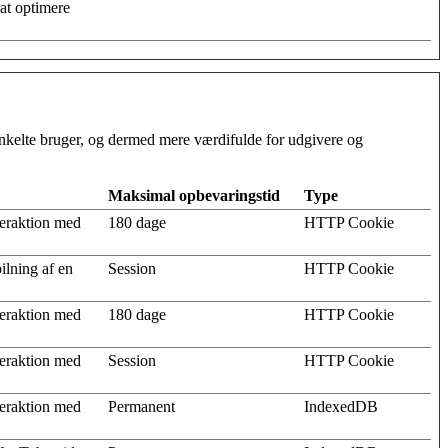
at optimere
 enkelte bruger, og dermed mere værdifulde for udgivere og
Maksimal opbevaringstid
Type
teraktion med
180 dage
HTTP Cookie
ilning af en
Session
HTTP Cookie
teraktion med
180 dage
HTTP Cookie
teraktion med
Session
HTTP Cookie
teraktion med
Permanent
IndexedDB