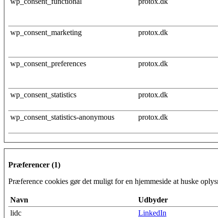
wp_consent_functional
protox.dk
wp_consent_marketing
protox.dk
wp_consent_preferences
protox.dk
wp_consent_statistics
protox.dk
wp_consent_statistics-anonymous
protox.dk
Præferencer (1)
Præference cookies gør det muligt for en hjemmeside at huske oplysni
Navn
Udbyder
lidc
LinkedIn