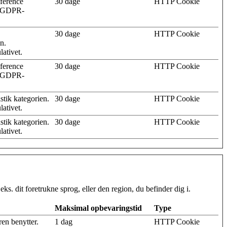
æference
30 dage
HTTP Cookie
af GDPR-
30 dage
HTTP Cookie
n.
lativet.
æference
30 dage
HTTP Cookie
af GDPR-
istik kategorien.
30 dage
HTTP Cookie
ativet.
istik kategorien.
30 dage
HTTP Cookie
ativet.
. dit foretrukne sprog, eller den region, du befinder dig i.
Maksimal opbevaringstid
Type
en benytter.
1 dag
HTTP Cookie