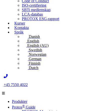
Code of Conduct
ISO-certifiering
SBTi medlemskap
LCA-databas
PROTOX ESG-rapport
Kurser
Kontakta
Språk
Danish
English
English (AU)
Swedish
Norwegian
German
Finnish
Dutch
+45 7550 4022
Produkter
®
Protox
Guide