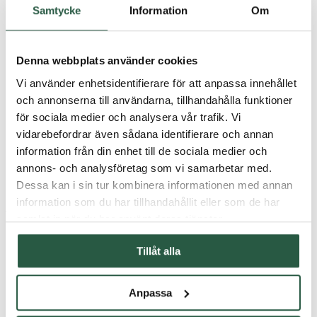
Samtycke
Information
Om
English
English (AU)
Swedish
Norwegian
Denna webbplats använder cookies
German
Finnish
Vi använder enhetsidentifierare för att anpassa innehållet
Dutch
och annonserna till användarna, tillhandahålla funktioner
för sociala medier och analysera vår trafik. Vi
Hem
vidarebefordrar även sådana identifierare och annan
Nyheter
information från din enhet till de sociala medier och
Information om företaget
annons- och analysföretag som vi samarbetar med.
Välkommen till ny grafisk formgivare
Dessa kan i sin tur kombinera informationen med annan
information som du har tillhandahållit eller som de har
Välkommen till ny
samlat in när du har använt deras tjänster.
grafisk formgivare
Tillåt alla
Anpassa