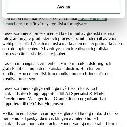
Välkommen till ny grafisk formgivare
Avvisa
Den här veckan har PROTOX välkomnat
Lasse Blichfeldt
Henneberg
, som är vår nya grafiska formgivare.
Lasse kommer att arbeta med ett brett utbud av grafiskt material,
fotografering av produkter och processer samt underhåll av våra
webbplatser för både den danska marknaden och exportmarknaden -
och att implementera AI-verktyg i den kreativa och grafiska
processen är en viktig del av jobbet.
Lasse har många års erfarenhet av intern marknadsföring och
grafiskt arbete inom den tekniska industrin. Han har en
kandidatexamen i grafisk kommunikation och brinner för den
kreativa processen.
Lasse kommer dagligen att ingå i vårt team för AI och
marknadsutveckling, rapportera till AI Specialist & Market
Development Manager Joan Grønfeldt och organisatoriskt
rapportera till CEO Bo Mogensen.
Välkommen, Lasse - vi är mycket glada att ha dig ombord och ser
fram emot att påskynda utvecklingen av internationell
marknadskommunikation och användarvänliga material till förmån