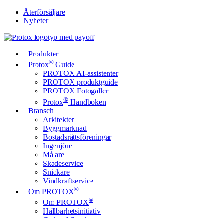
Återförsäljare
Nyheter
Produkter
®
Protox
Guide
PROTOX AI-assistenter
PROTOX produktguide
PROTOX Fotogalleri
®
Protox
Handboken
Bransch
Arkitekter
Byggmarknad
Bostadsrättsföreningar
Ingenjörer
Målare
Skadeservice
Snickare
Vindkraftservice
®
Om PROTOX
®
Om PROTOX
Hållbarhetsinitiativ