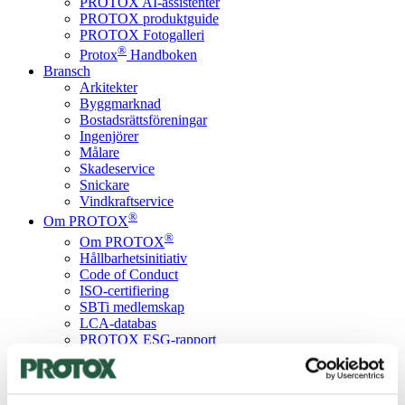
PROTOX AI-assistenter
PROTOX produktguide
PROTOX Fotogalleri
®
Protox
Handboken
Bransch
Arkitekter
Byggmarknad
Bostadsrättsföreningar
Ingenjörer
Målare
Skadeservice
Snickare
Vindkraftservice
®
Om PROTOX
®
Om PROTOX
Hållbarhetsinitiativ
Code of Conduct
ISO-certifiering
SBTi medlemskap
LCA-databas
PROTOX ESG-rapport
Kurser
Kontakta
Språk
Danish