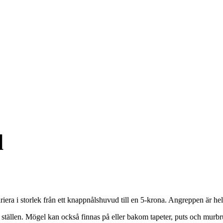
l
iera i storlek från ett knappnålshuvud till en 5-krona. Angreppen är helt
a ställen. Mögel kan också finnas på eller bakom tapeter, puts och mur