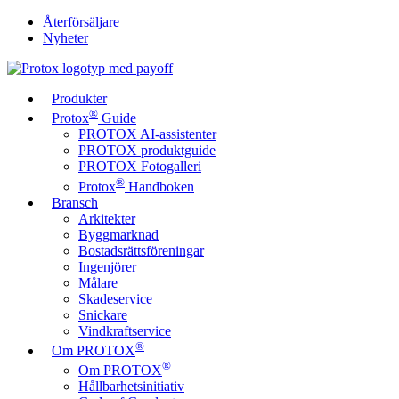
Återförsäljare
Nyheter
Produkter
®
Protox
Guide
PROTOX AI-assistenter
PROTOX produktguide
PROTOX Fotogalleri
®
Protox
Handboken
Bransch
Arkitekter
Byggmarknad
Bostadsrättsföreningar
Ingenjörer
Målare
Skadeservice
Snickare
Vindkraftservice
®
Om PROTOX
®
Om PROTOX
Hållbarhetsinitiativ