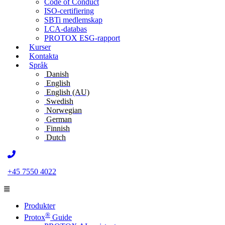
Code of Conduct
ISO-certifiering
SBTi medlemskap
LCA-databas
PROTOX ESG-rapport
Kurser
Kontakta
Språk
Danish
English
English (AU)
Swedish
Norwegian
German
Finnish
Dutch
+45 7550 4022
Produkter
®
Protox
Guide