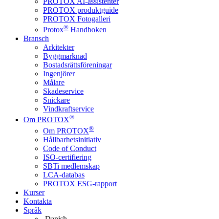
PROTOX AI-assistenter
PROTOX produktguide
PROTOX Fotogalleri
®
Protox
Handboken
Bransch
Arkitekter
Byggmarknad
Bostadsrättsföreningar
Ingenjörer
Målare
Skadeservice
Snickare
Vindkraftservice
®
Om PROTOX
®
Om PROTOX
Hållbarhetsinitiativ
Code of Conduct
ISO-certifiering
SBTi medlemskap
LCA-databas
PROTOX ESG-rapport
Kurser
Kontakta
Språk
Danish