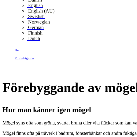
English
English (AU)
Swedish
Norwegian
German
Finnish
Dutch
Hem
Produktguide
Förebyggande av mögel
Förebyggande av möge
Hur man känner igen mögel
Mögel syns ofta som gröna, svarta, bruna eller vita fläckar som kan var
Mögel finns ofta på träverk i badrum, fönsterbänkar och andra fuktig