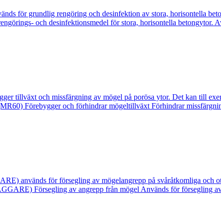
ör grundlig rengöring och desinfektion av stora, horisontella betongyto
ngörings- och desinfektionsmedel för stora, horisontella betongytor. Av
växt och missfärgning av mögel på porösa ytor. Det kan till exempel
60) Förebygger och förhindrar mögeltillväxt Förhindrar missfärgning 
nds för försegling av mögelangrepp på svåråtkomliga och otillgä
ÄGGARE) Försegling av angrepp från mögel Används för försegling av 