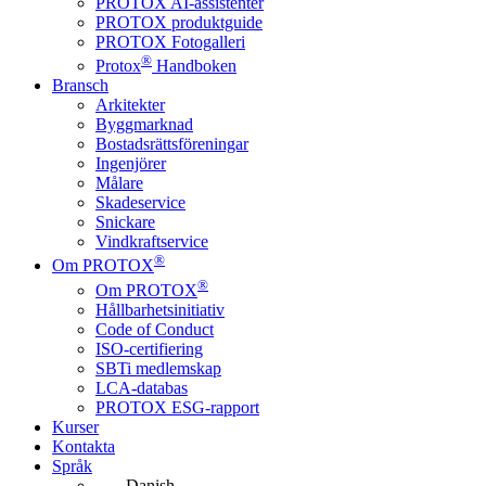
PROTOX AI-assistenter
PROTOX produktguide
PROTOX Fotogalleri
®
Protox
Handboken
Bransch
Arkitekter
Byggmarknad
Bostadsrättsföreningar
Ingenjörer
Målare
Skadeservice
Snickare
Vindkraftservice
®
Om PROTOX
®
Om PROTOX
Hållbarhetsinitiativ
Code of Conduct
ISO-certifiering
SBTi medlemskap
LCA-databas
PROTOX ESG-rapport
Kurser
Kontakta
Språk
Danish