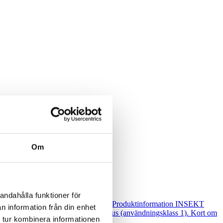
Om
andahålla funktioner för
sekter i nytt och gammalt träarbete. Produktinformation INSEKT
n information från din enhet
 vattenbaserad Används på trä inomhus (användningsklass 1). Kort om
 tur kombinera informationen