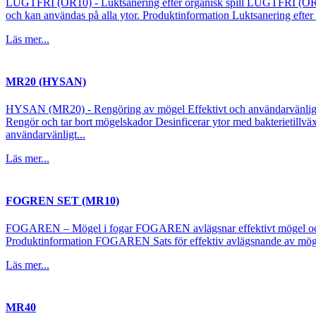
LUGTFRI (OR10) - Luktsanering efter organisk spill LUGTFRI (OR10) är
och kan användas på alla ytor. Produktinformation Luktsanering efter or
Läs mer...
MR20 (HYSAN)
HYSAN (MR20) - Rengöring av mögel Effektivt och användarvänligt m
Rengör och tar bort mögelskador Desinficerar ytor med bakterietillvä
användarvänligt...
Läs mer...
FOGREN SET (MR10)
FOGAREN – Mögel i fogar FOGAREN avlägsnar effektivt mögel och
Produktinformation FOGAREN Sats för effektiv avlägsnande av mögel i
Läs mer...
MR40