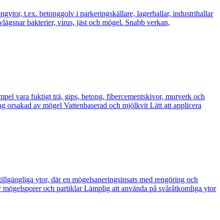
r, t.ex. betonggolv i parkeringskällare, lagerhallar, industrihallar
lägsnar bakterier, virus, jäst och mögel. Snabb verkan,
 vara fuktigt trä, gips, betong, fibercementskivor, murverk och
orsakad av mögel Vattenbaserad och mjölkvit Lätt att applicera
ngliga ytor, där en mögelsaneringsinsats med rengöring och
mögelsporer och partiklar Lämplig att använda på svåråtkomliga ytor