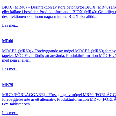
BIOX (MR40) – Desinfektion av stora betongytor BIOX (MR40) används f
eller källare i bostäder. Produktinformation BIOX (MR40) Grundligt re
desinfektionen sker inom några minuter. BIOX ska alltid...
Läs mer...
MR60
MÖGEL (MR60) - Förebyggande av mögel MÖGEL (MR60) förebygger till
tapeter. MÖGEL är färdig att använda. Produktinformation MÖGEL (MR
med pensel eller...
Läs mer...
MR70
MR70 (FÖRLÄGGARE) - Försegling av mögel MR70 (FÖRLÄGGARE) anvä
förebyggelse inte är ett alternativ. Produktinformation MR70 (FÖRL
t.ex. taklister och...
Läs mer...