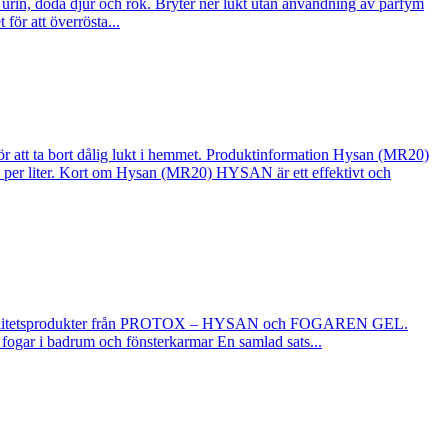
urin, döda djur och rök. Bryter ner lukt utan användning av parfym
för att överrösta...
 att ta bort dålig lukt i hemmet. Produktinformation Hysan (MR20)
 m² per liter. Kort om Hysan (MR20) HYSAN är ett effektivt och
å kvalitetsprodukter från PROTOX – HYSAN och FOGAREN GEL.
fogar i badrum och fönsterkarmar En samlad sats...