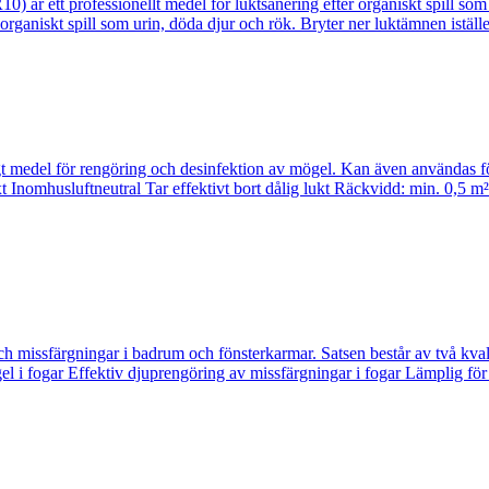
 ett professionellt medel för luktsanering efter organiskt spill som 
ganiskt spill som urin, döda djur och rök. Bryter ner luktämnen istället 
edel för rengöring och desinfektion av mögel. Kan även användas för
xt Inomhusluftneutral Tar effektivt bort dålig lukt Räckvidd: min. 0,5
 missfärgningar i badrum och fönsterkarmar. Satsen består av tv
 fogar Effektiv djuprengöring av missfärgningar i fogar Lämplig för 