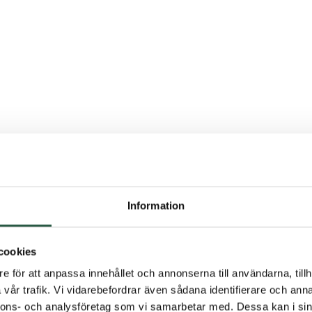
Information
cookies
e för att anpassa innehållet och annonserna till användarna, tillh
medel för förebyggande eller behandling av angrepp av träborrande in
vår trafik. Vi vidarebefordrar även sådana identifierare och anna
sekter Färdig att använda – ska inte spädas Produkten är färglös och
nnons- och analysföretag som vi samarbetar med. Dessa kan i sin