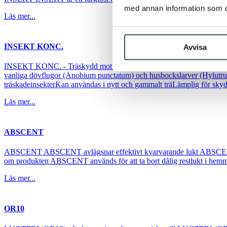
med annan information som du 
Läs mer...
INSEKT KONC.
Avvisa
INSEKT KONC. - Träskydd mot träskadeinsekter koncentrat INSEKT KO
vanliga dövflugor (Anobium punctatum) och husbockslarver (Hylut
träskadeinsekterKan användas i nytt och gammalt träLämplig för skyd
Läs mer...
ABSCENT
ABSCENT ABSCENT avlägsnar effektivt kvarvarande lukt ABSCENT avläg
om produkten ABSCENT används för att ta bort dålig restlukt i hemmet
Läs mer...
OR10