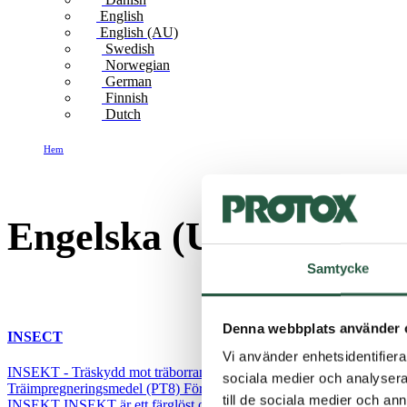
English
English (AU)
Swedish
Norwegian
German
Finnish
Dutch
Hem
Engelska (UK)
Engelska (UK)
Samtycke
Denna webbplats använder 
INSECT
Vi använder enhetsidentifierar
INSEKT - Träskydd mot träborrande insekter INSEKT är ett träskydds
sociala medier och analysera 
Träimpregneringsmedel (PT8) Förebygger och bekämpar träborrande in
till de sociala medier och a
INSEKT INSEKT är ett färglöst och...