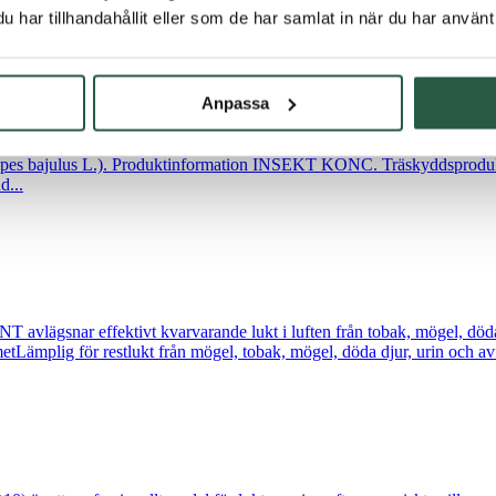
har tillhandahållit eller som de har samlat in när du har använt 
Anpassa
NC. är en träskyddsprodukt för förebyggande och bekämpning av angr
rupes bajulus L.). Produktinformation INSEKT KONC. Träskyddsprodu
d...
snar effektivt kvarvarande lukt i luften från tobak, mögel, döda dj
Lämplig för restlukt från mögel, tobak, mögel, döda djur, urin och avf