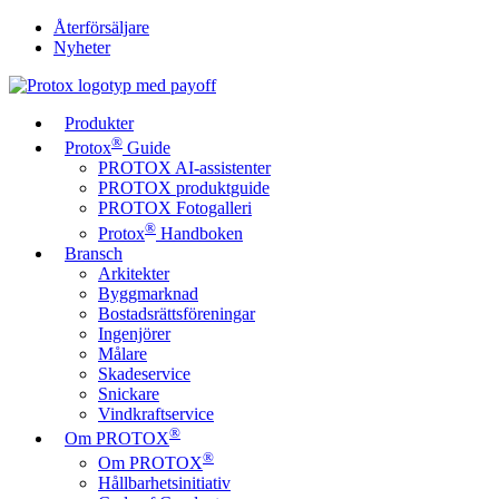
Återförsäljare
Nyheter
Produkter
®
Protox
Guide
PROTOX AI-assistenter
PROTOX produktguide
PROTOX Fotogalleri
®
Protox
Handboken
Bransch
Arkitekter
Byggmarknad
Bostadsrättsföreningar
Ingenjörer
Målare
Skadeservice
Snickare
Vindkraftservice
®
Om PROTOX
®
Om PROTOX
Hållbarhetsinitiativ