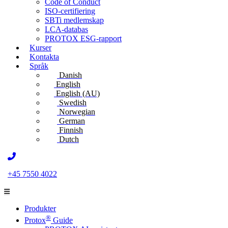
Code of Conduct
ISO-certifiering
SBTi medlemskap
LCA-databas
PROTOX ESG-rapport
Kurser
Kontakta
Språk
Danish
English
English (AU)
Swedish
Norwegian
German
Finnish
Dutch
+45 7550 4022
Produkter
®
Protox
Guide