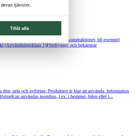
deras tjänster.
Tillåt alla
epp från träskadeinsekter i träkonstruktioner, till exempel
kt (Användningsklass 1)Förebygger och bekämpar
ur, urin och avföring. Produkten är klar att använda. Information
öringKan användas inomhus, t.ex. i hemmet, bilen eller i...