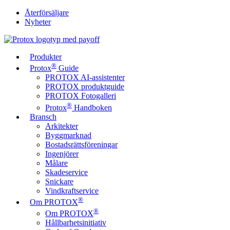
Återförsäljare
Nyheter
Produkter
®
Protox
Guide
PROTOX AI-assistenter
PROTOX produktguide
PROTOX Fotogalleri
®
Protox
Handboken
Bransch
Arkitekter
Byggmarknad
Bostadsrättsföreningar
Ingenjörer
Målare
Skadeservice
Snickare
Vindkraftservice
®
Om PROTOX
®
Om PROTOX
Hållbarhetsinitiativ