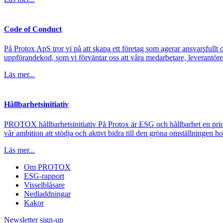
Code of Conduct
På Protox ApS tror vi på att skapa ett företag som agerar ansvarsfullt oc
uppförandekod, som vi förväntar oss att våra medarbetare, leverantörer 
Läs mer...
Hållbarhetsinitiativ
PROTOX hållbarhetsinitiativ På Protox är ESG och hållbarhet en prior
vår ambition att stödja och aktivt bidra till den gröna omställningen 
Läs mer...
Om PROTOX
ESG-rapport
Visselblåsare
Nedladdningar
Kakor
Newsletter sign-up