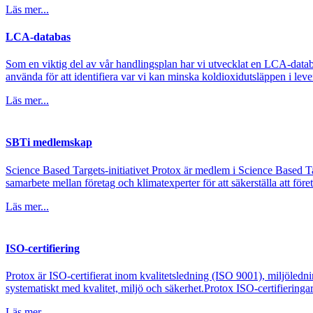
Läs mer...
LCA-databas
Som en viktig del av vår handlingsplan har vi utvecklat en LCA-datab
använda för att identifiera var vi kan minska koldioxidutsläppen i le
Läs mer...
SBTi medlemskap
Science Based Targets-initiativet Protox är medlem i Science Based Targ
samarbete mellan företag och klimatexperter för att säkerställa att företa
Läs mer...
ISO-certifiering
Protox är ISO-certifierat inom kvalitetsledning (ISO 9001), miljöled
systematiskt med kvalitet, miljö och säkerhet.Protox ISO-certifieringar ä
Läs mer...