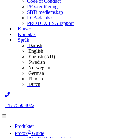
Code of Conduct
ISO-certifiering
SBTi medlemskap
LCA-databas
PROTOX ESG-rapport
Kurser
Kontakta
Språk
Danish
English
English (AU)
Swedish
Norwegian
German
Finnish
Dutch
+45 7550 4022
Produkter
®
Protox
Guide