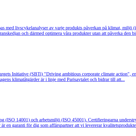
as med livscykelanalyser av varje produkts påverkan på klimat, miljö 
veranskedjan och därmed optimera våra produkter utan att påverka den b
ets Initiative (SBTi) "Driving ambitious corporate climate action", en gl
gens klimatåtgärder är i linje med Parisavtalet och bidrar till att...
ning (ISO 14001) och arbetsmiljö (ISO 45001). Certifieringarna unders
r en garanti för dig som affärspartner att vi levererar kvalitetsprodukter