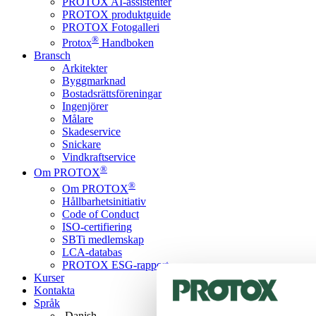
PROTOX AI-assistenter
PROTOX produktguide
PROTOX Fotogalleri
®
Protox
Handboken
Bransch
Arkitekter
Byggmarknad
Bostadsrättsföreningar
Ingenjörer
Målare
Skadeservice
Snickare
Vindkraftservice
®
Om PROTOX
®
Om PROTOX
Hållbarhetsinitiativ
Code of Conduct
ISO-certifiering
SBTi medlemskap
LCA-databas
PROTOX ESG-rapport
Kurser
Kontakta
Språk
Danish