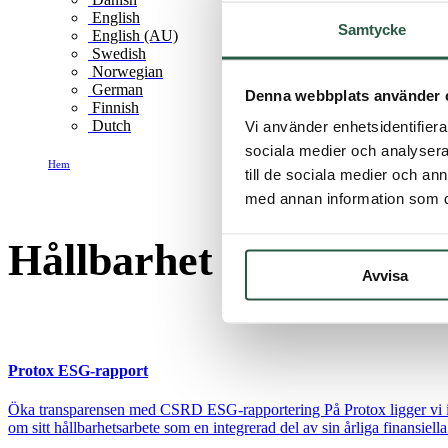
English
Samtycke
English (AU)
Swedish
Norwegian
German
Denna webbplats använder 
Finnish
Dutch
Vi använder enhetsidentifierar
sociala medier och analysera 
Hem
till de sociala medier och a
Hållbarhet
med annan information som du 
Hållbarhet
Avvisa
Protox ESG-rapport
Öka transparensen med CSRD ESG-rapportering På Protox ligger vi i f
om sitt hållbarhetsarbete som en integrerad del av sin årliga finansiel