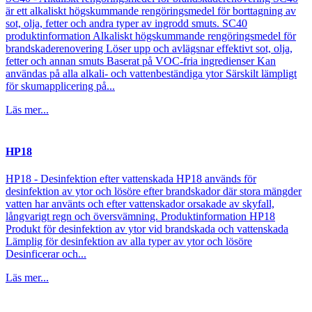
är ett alkaliskt högskummande rengöringsmedel för borttagning av
sot, olja, fetter och andra typer av ingrodd smuts. SC40
produktinformation Alkaliskt högskummande rengöringsmedel för
brandskaderenovering Löser upp och avlägsnar effektivt sot, olja,
fetter och annan smuts Baserat på VOC-fria ingredienser Kan
användas på alla alkali- och vattenbeständiga ytor Särskilt lämpligt
för skumapplicering på...
Läs mer...
HP18
HP18 - Desinfektion efter vattenskada HP18 används för
desinfektion av ytor och lösöre efter brandskador där stora mängder
vatten har använts och efter vattenskador orsakade av skyfall,
långvarigt regn och översvämning. Produktinformation HP18
Produkt för desinfektion av ytor vid brandskada och vattenskada
Lämplig för desinfektion av alla typer av ytor och lösöre
Desinficerar och...
Läs mer...