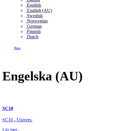
English
English (AU)
Swedish
Norwegian
German
Finnish
Dutch
Hem
Engelska (AU)
Engelska (AU)
SC10
SC10 - Univers.
Läs mer...