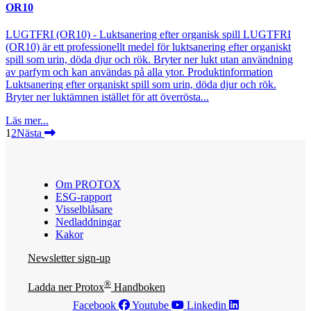
OR10
LUGTFRI (OR10) - Luktsanering efter organisk spill LUGTFRI
(OR10) är ett professionellt medel för luktsanering efter organiskt
spill som urin, döda djur och rök. Bryter ner lukt utan användning
av parfym och kan användas på alla ytor. Produktinformation
Luktsanering efter organiskt spill som urin, döda djur och rök.
Bryter ner luktämnen istället för att överrösta...
Läs mer...
1
2
Nästa
Om PROTOX
ESG-rapport
Visselblåsare
Nedladdningar
Kakor
Newsletter sign-up
®
Ladda ner Protox
Handboken
Facebook
Youtube
Linkedin