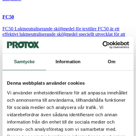
FC50
FC50 Luktneutraliserande sköljmedel för textilier FC50 är ett
effektivt luktneutraliserande sköljmedel speciellt utvecklat för att
neutralisera sot-, rök-, urin- och svettlukt från alla typer av textilier.
Information om produkten Luktneutraliserande sköljmedel för
arbetskläderSpeciellt framtaget för att neutralisera sot-, rök-, urin-
och svettluktEffektivt avlägsnande av lukt även vid låga
Samtycke
Information
Om
tvättemperaturer (20-60⁰C)Innehåller ingen parfym eller...
Läs mer...
Denna webbplats använder cookies
FC10
Vi använder enhetsidentifierare för att anpassa innehållet
och annonserna till användarna, tillhandahålla funktioner
FC10 – tvättmedel för arbetskläder FC10 är ett effektivt,
för sociala medier och analysera vår trafik. Vi
högpresterande enzymbaserat flytande tvättmedel, speciellt framtaget
för färgade arbetskläder. Produktinformation FC10 Koncentrerat
vidarebefordrar även sådana identifierare och annan
flytande och skonsamt tvättmedel för färgade arbetskläder Effektiv
information från din enhet till de sociala medier och
fläckborttagning, även vid låga temperaturer (20–60 °C) Speciellt
annons- och analysföretag som vi samarbetar med.
anpassat för professionella arbetskläder Innehåller varken parfym,
färgämnen eller optiskt vitt. Antal tvättar per 5 liter: 100 Kort om