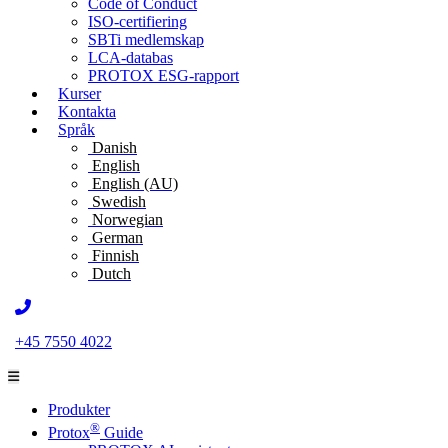
Code of Conduct
ISO-certifiering
SBTi medlemskap
LCA-databas
PROTOX ESG-rapport
Kurser
Kontakta
Språk
Danish
English
English (AU)
Swedish
Norwegian
German
Finnish
Dutch
+45 7550 4022
Produkter
®
Protox
Guide