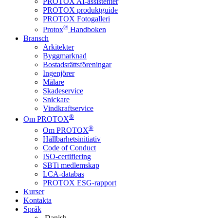
PROTOX AI-assistenter
PROTOX produktguide
PROTOX Fotogalleri
®
Protox
Handboken
Bransch
Arkitekter
Byggmarknad
Bostadsrättsföreningar
Ingenjörer
Målare
Skadeservice
Snickare
Vindkraftservice
®
Om PROTOX
®
Om PROTOX
Hållbarhetsinitiativ
Code of Conduct
ISO-certifiering
SBTi medlemskap
LCA-databas
PROTOX ESG-rapport
Kurser
Kontakta
Språk
Danish