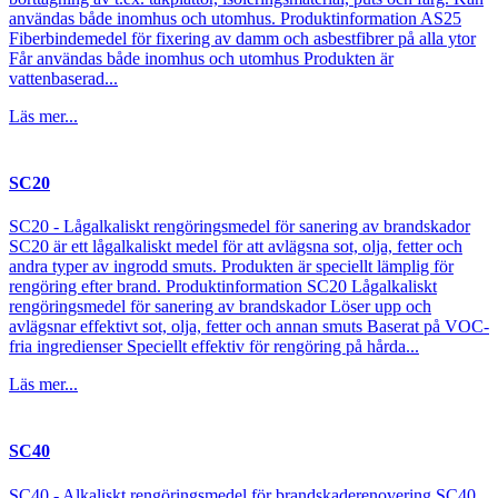
användas både inomhus och utomhus. Produktinformation AS25
Fiberbindemedel för fixering av damm och asbestfibrer på alla ytor
Får användas både inomhus och utomhus Produkten är
vattenbaserad...
Läs mer...
SC20
SC20 - Lågalkaliskt rengöringsmedel för sanering av brandskador
SC20 är ett lågalkaliskt medel för att avlägsna sot, olja, fetter och
andra typer av ingrodd smuts. Produkten är speciellt lämplig för
rengöring efter brand. Produktinformation SC20 Lågalkaliskt
rengöringsmedel för sanering av brandskador Löser upp och
avlägsnar effektivt sot, olja, fetter och annan smuts Baserat på VOC-
fria ingredienser Speciellt effektiv för rengöring på hårda...
Läs mer...
SC40
SC40 - Alkaliskt rengöringsmedel för brandskaderenovering SC40