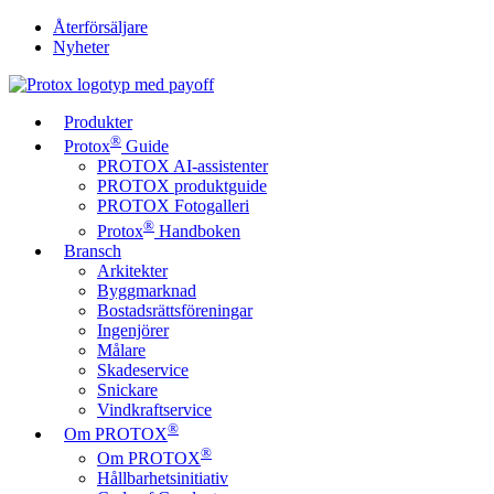
Återförsäljare
Nyheter
Produkter
®
Protox
Guide
PROTOX AI-assistenter
PROTOX produktguide
PROTOX Fotogalleri
®
Protox
Handboken
Bransch
Arkitekter
Byggmarknad
Bostadsrättsföreningar
Ingenjörer
Målare
Skadeservice
Snickare
Vindkraftservice
®
Om PROTOX
®
Om PROTOX
Hållbarhetsinitiativ