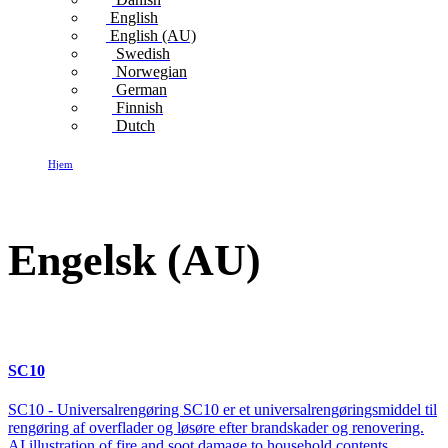
English
English (AU)
Swedish
Norwegian
German
Finnish
Dutch
Hjem
Engelsk (AU)
Engelsk (AU)
SC10
SC10 - Universalrengøring SC10 er et universalrengøringsmiddel til
rengøring af overflader og løsøre efter brandskader og renovering.
AI illustration of fire and soot damage to household contents.