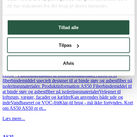
enzymbaseret flydende vaskemiddel, specielt udviklet til kulørt
de har indsamlet fra din brug af deres tjenester.
arbejdstøj. Produktinformation FC10 Koncentreret flydende og
skånsomt vaskemiddel til kulørt arbejdstøjEffektiv pletfjernelse, selv
ved lave temperaturer (20-60 ⁰C)Specielt tilpasset professionelt
Tillad alle
arbejdstøjIndeholder hverken parfume, farvestoffer eller optisk
hvidt.Antal vask per 5 liter: 100 Kort om FC10 FC10 er...
Læs mere...
Tilpas
AS50
Afvis
AS50 - Fiberbindemiddel til isoleringsmaterialer AS50 er et
fiberbindemiddel specielt designet til at binde støv og asbestfiber på
isoleringsmaterialer. Produktinformation AS50 Fiberbindemiddel til
at binde støv og asbestfiber på isoleringsmaterialerVelegnet til
loftsrum, vægge, facader og kældreKan anvendes både ude og
indeVandbaseret og VOC-fritKlar-til brug - må ikke fortyndes. Kort
om AS50 AS50 er et...
Læs mere...
AS25