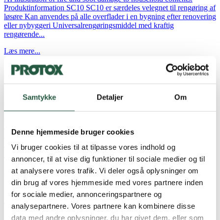
Produktinformation SC10 SC10 er særdeles velegnet til rengøring af
løsøre Kan anvendes på alle overflader i en bygning efter renovering
eller nybyggeri Universalrengøringsmiddel med kraftig
rengørende...
Læs mere...
FC50
Samtykke
Detaljer
Om
FC50 - Lugtneutraliserende skyllemiddel FC50 er et effektivt
lugtneutraliserende skyllemiddel, der er specielt udviklet til at
neutralisere sod- og røglugt samt urin- og svedlugt fra alle typer af
tekstiler. Produktinformation FC50 Lugtneutraliserende skyllemiddel
Denne hjemmeside bruger cookies
til arbejdstøjSpecielt udviklet til at neutralisere sod- og røglugt samt
urin- og svedlugtFjerner effektivt lugt, selv ved lave
Vi bruger cookies til at tilpasse vores indhold og
vasketemperaturer (20-60⁰C)Indeholder...
annoncer, til at vise dig funktioner til sociale medier og til
at analysere vores trafik. Vi deler også oplysninger om
Læs mere...
din brug af vores hjemmeside med vores partnere inden
for sociale medier, annonceringspartnere og
FC10
analysepartnere. Vores partnere kan kombinere disse
data med andre oplysninger, du har givet dem, eller som
FC10 - Vaskemiddel til arbejdstøj FC10 er et effektivt højtydende