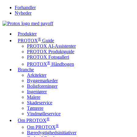
Forhandler
Nyheder
Produkter
®
PROTOX
Guide
PROTOX AI-Assistenter
PROTOX Produktguide
PROTOX Fotogalleri
®
PROTOX
Håndbogen
Branche
Arkitekter
Byggemarkeder
Boligforeninger
Ingeniører
Malere
Skadeservice
Tømrere
Vindmølleservice
®
Om PROTOX
®
Om PROTOX
Bæredygtigheds­initiativer