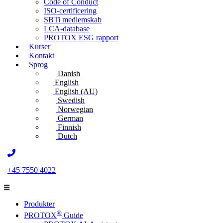
Code of Conduct
ISO-certificering
SBTi medlemskab
LCA-database
PROTOX ESG rapport
Kurser
Kontakt
Sprog
Danish
English
English (AU)
Swedish
Norwegian
German
Finnish
Dutch
+45 7550 4022
Produkter
®
PROTOX
Guide