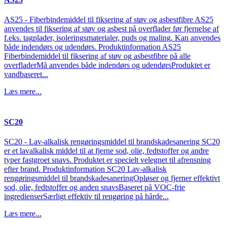
AS25 - Fiberbindemiddel til fiksering af støv og asbestfibre AS25
anvendes til fiksering af støv og asbest på overflader før fjernelse af
f.eks. tagplader, isoleringsmaterialer, puds og maling. Kan anvendes
både indendørs og udendørs. Produktinformation AS25
Fiberbindemiddel til fiksering af støv og asbestfibre på alle
overfladerMå anvendes både indendørs og udendørsProduktet er
vandbaseret...
Læs mere...
SC20
SC20 - Lav-alkalisk rengøringsmiddel til brandskadesanering SC20
er et lavalkalisk middel til at fjerne sod, olie, fedtstoffer og andre
typer fastgroet snavs. Produktet er specielt velegnet til afrensning
efter brand. Produktinformation SC20 Lav-alkalisk
rengøringsmiddel til brandskadesaneringOpløser og fjerner effektivt
sod, olie, fedtstoffer og anden snavsBaseret på VOC-frie
ingredienserSærligt effektiv til rengøring på hårde...
Læs mere...