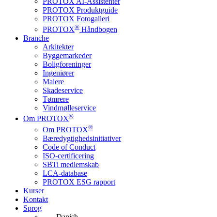
PROTOX AI-Assistenter
PROTOX Produktguide
PROTOX Fotogalleri
®
PROTOX
Håndbogen
Branche
Arkitekter
Byggemarkeder
Boligforeninger
Ingeniører
Malere
Skadeservice
Tømrere
Vindmølleservice
®
Om PROTOX
®
Om PROTOX
Bæredygtigheds­initiativer
Code of Conduct
ISO-certificering
SBTi medlemskab
LCA-database
PROTOX ESG rapport
Kurser
Kontakt
Sprog
Danish