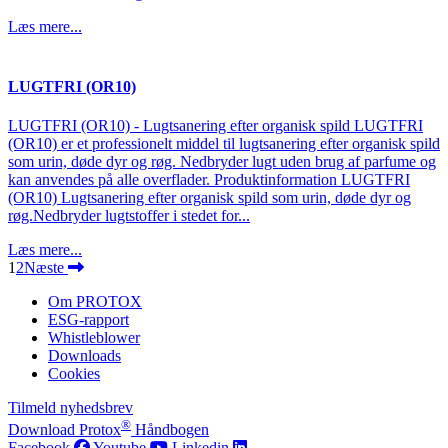
Læs mere...
LUGTFRI (OR10)
LUGTFRI (OR10) - Lugtsanering efter organisk spild LUGTFRI
(OR10) er et professionelt middel til lugtsanering efter organisk spild
som urin, døde dyr og røg. Nedbryder lugt uden brug af parfume og
kan anvendes på alle overflader. Produktinformation LUGTFRI
(OR10) Lugtsanering efter organisk spild som urin, døde dyr og
røg.Nedbryder lugtstoffer i stedet for...
Læs mere...
1
2
Næste
Om PROTOX
ESG-rapport
Whistleblower
Downloads
Cookies
Tilmeld nyhedsbrev
®
Download Protox
Håndbogen
Facebook
Youtube
Linkedin