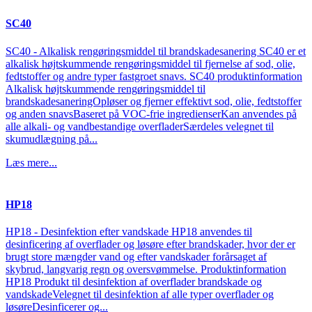
SC40
SC40 - Alkalisk rengøringsmiddel til brandskadesanering SC40 er et
alkalisk højtskummende rengøringsmiddel til fjernelse af sod, olie,
fedtstoffer og andre typer fastgroet snavs. SC40 produktinformation
Alkalisk højtskummende rengøringsmiddel til
brandskadesaneringOpløser og fjerner effektivt sod, olie, fedtstoffer
og anden snavsBaseret på VOC-frie ingredienserKan anvendes på
alle alkali- og vandbestandige overfladerSærdeles velegnet til
skumudlægning på...
Læs mere...
HP18
HP18 - Desinfektion efter vandskade HP18 anvendes til
desinficering af overflader og løsøre efter brandskader, hvor der er
brugt store mængder vand og efter vandskader forårsaget af
skybrud, langvarig regn og oversvømmelse. Produktinformation
HP18 Produkt til desinfektion af overflader brandskade og
vandskadeVelegnet til desinfektion af alle typer overflader og
løsøreDesinficerer og...